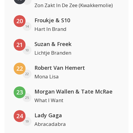
Zon Zakt In De Zee (Kwakkemolie)
Froukje & S10
20
14
Hart In Brand
Suzan & Freek
21
10
Lichtje Branden
Robert Van Hemert
22
22
Mona Lisa
Morgan Wallen & Tate McRae
23
25
What I Want
Lady Gaga
24
19
Abracadabra