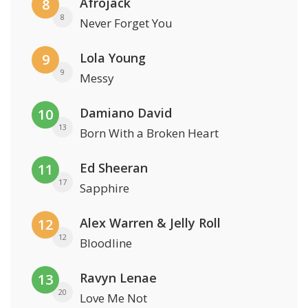
Afrojack
8
8
Never Forget You
Lola Young
9
9
Messy
Damiano David
10
13
Born With a Broken Heart
Ed Sheeran
11
17
Sapphire
Alex Warren & Jelly Roll
12
12
Bloodline
Ravyn Lenae
13
20
Love Me Not