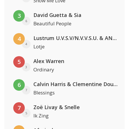
Show Me Love
David Guetta & Sia
3
6
Beautiful People
Lustrum U.V.S.V/N.V.V.S.U. & ANNO ONS & Jopke van Dobbenburgh & Roeland Beelen
4
4
Lotje
Alex Warren
5
3
Ordinary
Calvin Harris & Clementine Douglas
6
7
Blessings
Zoë Livay & Snelle
7
5
Ik Zing