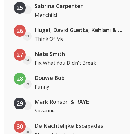
Sabrina Carpenter
25
Manchild
Hugel, David Guetta, Kehlani & Daecolm
26
23
Think Of Me
Nate Smith
27
24
Fix What You Didn't Break
Douwe Bob
28
29
Funny
Mark Ronson & RAYE
29
Suzanne
De Nachtelijke Escapades
30
28