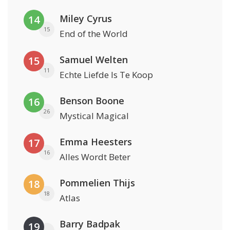
Miley Cyrus
14
15
End of the World
Samuel Welten
15
11
Echte Liefde Is Te Koop
Benson Boone
16
26
Mystical Magical
Emma Heesters
17
16
Alles Wordt Beter
Pommelien Thijs
18
18
Atlas
Barry Badpak
19