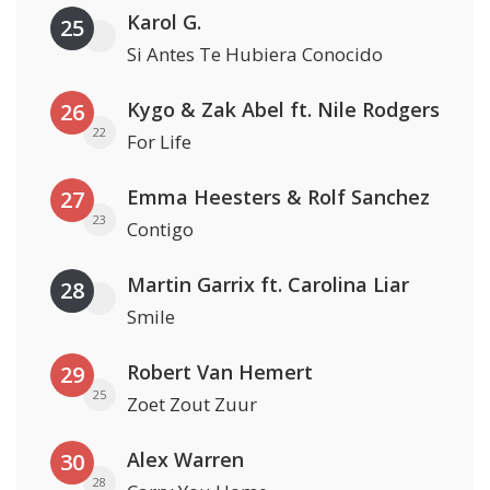
Karol G.
25
Si Antes Te Hubiera Conocido
Kygo & Zak Abel ft. Nile Rodgers
26
22
For Life
Emma Heesters & Rolf Sanchez
27
23
Contigo
Martin Garrix ft. Carolina Liar
28
Smile
Robert Van Hemert
29
25
Zoet Zout Zuur
Alex Warren
30
28