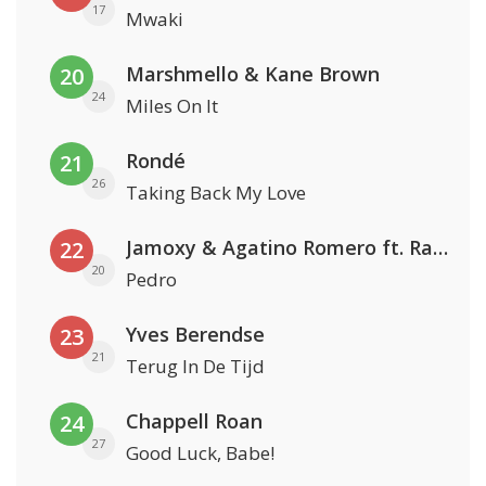
17
Mwaki
Marshmello & Kane Brown
20
24
Miles On It
Rondé
21
26
Taking Back My Love
Jamoxy & Agatino Romero ft. Raffaella Carrà
22
20
Pedro
Yves Berendse
23
21
Terug In De Tijd
Chappell Roan
24
27
Good Luck, Babe!