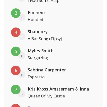
I Had Some Help
Eminem
3
4
Houdini
Shaboozy
4
1
A Bar Song (Tipsy)
Myles Smith
5
8
Stargazing
Sabrina Carpenter
6
5
Espresso
Kris Kross Amsterdam & Inna
7
10
Queen Of My Castle