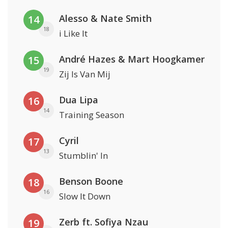
Alesso & Nate Smith
14
18
i Like It
André Hazes & Mart Hoogkamer
15
19
Zij Is Van Mij
Dua Lipa
16
14
Training Season
Cyril
17
13
Stumblin' In
Benson Boone
18
16
Slow It Down
Zerb ft. Sofiya Nzau
19