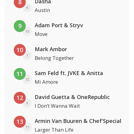
Dasha
8
6
Austin
Adam Port & Stryv
9
15
Move
Mark Ambor
10
7
Belong Together
Sam Feld ft. JVKE & Anitta
11
12
Mi Amore
David Guetta & OneRepublic
12
9
I Don’t Wanna Wait
Armin Van Buuren & Chef'Special
13
11
Larger Than Life