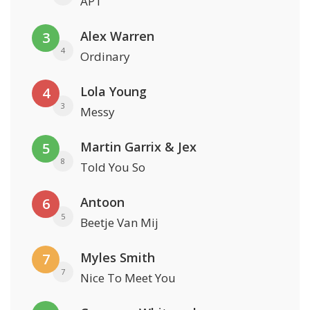
APT
Alex Warren
3
4
Ordinary
Lola Young
4
3
Messy
Martin Garrix & Jex
5
8
Told You So
Antoon
6
5
Beetje Van Mij
Myles Smith
7
7
Nice To Meet You