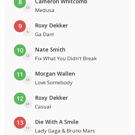
Cameron Whitcomb
8
15
Medusa
Roxy Dekker
9
6
Ga Dan!
Nate Smith
10
12
Fix What You Didn't Break
Morgan Wallen
11
13
Love Somebody
Roxy Dekker
12
24
Casual
Die With A Smile
13
11
Lady Gaga & Bruno Mars