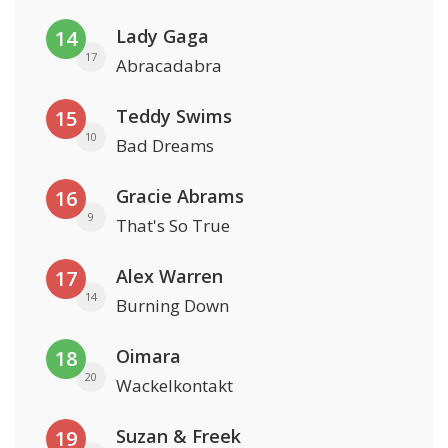
Lady Gaga
14
17
Abracadabra
Teddy Swims
15
10
Bad Dreams
Gracie Abrams
16
9
That's So True
Alex Warren
17
14
Burning Down
Oimara
18
20
Wackelkontakt
Suzan & Freek
19