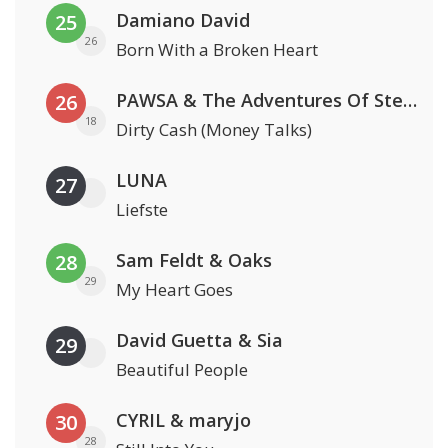
Damiano David
25
26
Born With a Broken Heart
PAWSA & The Adventures Of Stevie V
26
18
Dirty Cash (Money Talks)
LUNA
27
Liefste
Sam Feldt & Oaks
28
29
My Heart Goes
David Guetta & Sia
29
Beautiful People
CYRIL & maryjo
30
28