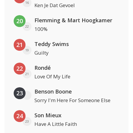
16
Ken Je Dat Gevoel
Flemming & Mart Hoogkamer
20
22
100%
Teddy Swims
21
19
Guilty
Rondé
22
21
Love Of My Life
Benson Boone
23
Sorry I'm Here For Someone Else
Son Mieux
24
23
Have A Little Faith