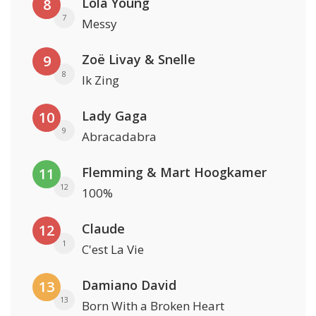
Lola Young
8
7
Messy
Zoë Livay & Snelle
9
8
Ik Zing
Lady Gaga
10
9
Abracadabra
Flemming & Mart Hoogkamer
11
12
100%
Claude
12
1
C'est La Vie
Damiano David
13
13
Born With a Broken Heart