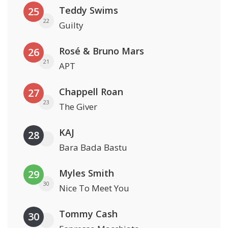
Teddy Swims
25
22
Guilty
Rosé & Bruno Mars
26
21
APT
Chappell Roan
27
23
The Giver
KAJ
28
Bara Bada Bastu
Myles Smith
29
30
Nice To Meet You
Tommy Cash
30