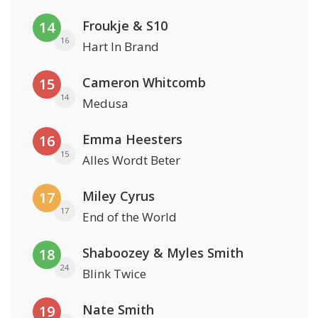
Froukje & S10
14
16
Hart In Brand
Cameron Whitcomb
15
14
Medusa
Emma Heesters
16
15
Alles Wordt Beter
Miley Cyrus
17
17
End of the World
Shaboozey & Myles Smith
18
24
Blink Twice
Nate Smith
19