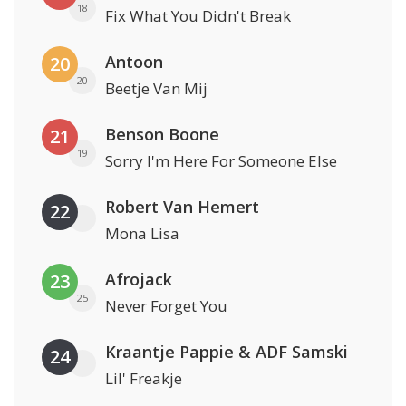
18
Fix What You Didn't Break
Antoon
20
20
Beetje Van Mij
Benson Boone
21
19
Sorry I'm Here For Someone Else
Robert Van Hemert
22
Mona Lisa
Afrojack
23
25
Never Forget You
Kraantje Pappie & ADF Samski
24
Lil' Freakje