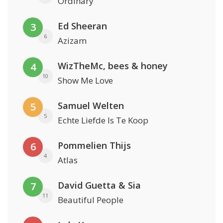
Ordinary
Ed Sheeran
3
6
Azizam
WizTheMc, bees & honey
4
10
Show Me Love
Samuel Welten
5
5
Echte Liefde Is Te Koop
Pommelien Thijs
6
4
Atlas
David Guetta & Sia
7
11
Beautiful People