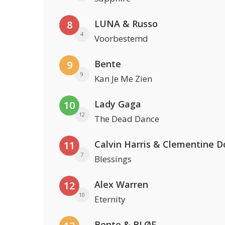
LUNA & Russo
8
4
Voorbestemd
Bente
9
9
Kan Je Me Zien
Lady Gaga
10
12
The Dead Dance
Calvin Harris & Clementine D
11
7
Blessings
Alex Warren
12
10
Eternity
Bente & BLØF