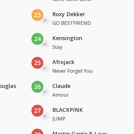
Roxy Dekker
23
23
GO BESTFRIEND
Kensington
24
25
Stay
Afrojack
25
21
Never Forget You
ouglas
Claude
26
27
Amour
BLACKPINK
27
22
JUMP
Martin Garrix & Lauv