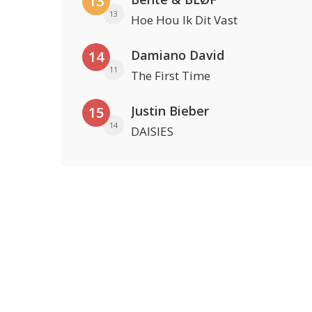
13
13
Hoe Hou Ik Dit Vast
Damiano David
14
11
The First Time
Justin Bieber
15
14
DAISIES