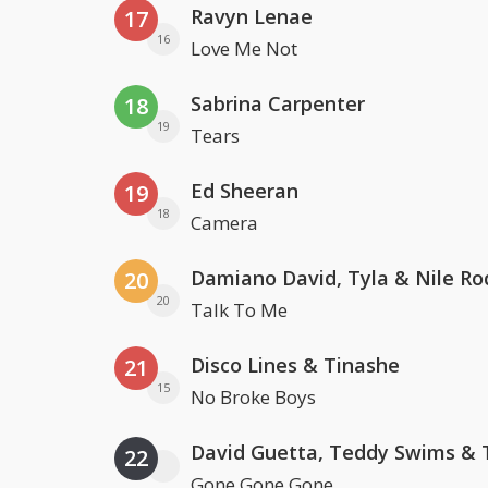
Ravyn Lenae
17
16
Love Me Not
Sabrina Carpenter
18
19
Tears
Ed Sheeran
19
18
Camera
Damiano David, Tyla & Nile Ro
20
20
Talk To Me
Disco Lines & Tinashe
21
15
No Broke Boys
22
Gone Gone Gone