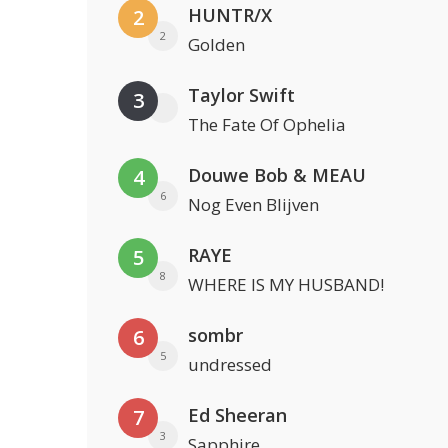
HUNTR/X
2
2
Golden
Taylor Swift
3
The Fate Of Ophelia
Douwe Bob & MEAU
4
6
Nog Even Blijven
RAYE
5
8
WHERE IS MY HUSBAND!
sombr
6
5
undressed
Ed Sheeran
7
3
Sapphire