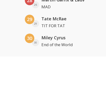
28
26
MAD
Tate McRae
29
29
TIT FOR TAT
Miley Cyrus
30
30
End of the World