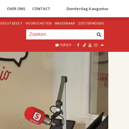
S
OVER ONS
CONTACT
Donderdag 6 augustus
OEGSTGEEST
·
VOORSCHOTEN
·
WASSENAAR
·
ZOETERWOUDE
TIPS?!
·
Je luistert nu naar
uur 1 van 2
«
Vorig uur
Volgend uur
»
18.00