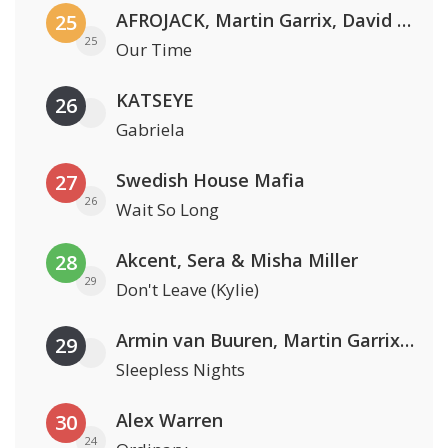
AFROJACK, Martin Garrix, David Guetta & Amél
25
25
Our Time
KATSEYE
26
Gabriela
Swedish House Mafia
27
26
Wait So Long
Akcent, Sera & Misha Miller
28
29
Don't Leave (Kylie)
Armin van Buuren, Martin Garrix & Libby Whitehouse
29
Sleepless Nights
Alex Warren
30
24