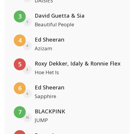
DAISIES
David Guetta & Sia
3
5
Beautiful People
Ed Sheeran
4
4
Azizam
Roxy Dekker, Idaly & Ronnie Flex
5
3
Hoe Het Is
Ed Sheeran
6
6
Sapphire
BLACKPINK
7
10
JUMP