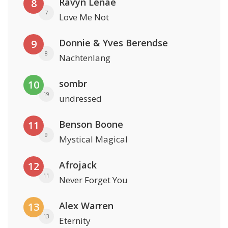
Ravyn Lenae
8
7
Love Me Not
Donnie & Yves Berendse
9
8
Nachtenlang
sombr
10
19
undressed
Benson Boone
11
9
Mystical Magical
Afrojack
12
11
Never Forget You
Alex Warren
13
13
Eternity