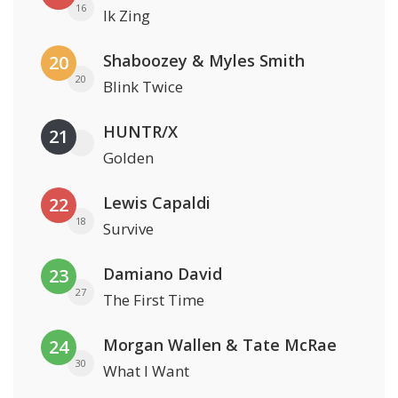
16
Ik Zing
Shaboozey & Myles Smith
20
20
Blink Twice
HUNTR/X
21
Golden
Lewis Capaldi
22
18
Survive
Damiano David
23
27
The First Time
Morgan Wallen & Tate McRae
24
30
What I Want