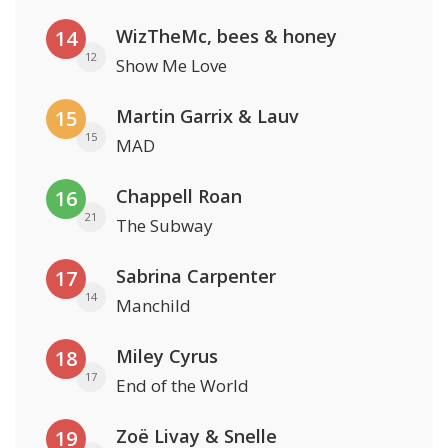
WizTheMc, bees & honey
14
12
Show Me Love
Martin Garrix & Lauv
15
15
MAD
Chappell Roan
16
21
The Subway
Sabrina Carpenter
17
14
Manchild
Miley Cyrus
18
17
End of the World
Zoë Livay & Snelle
19