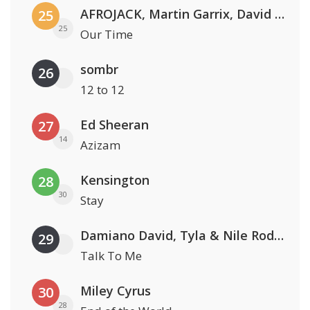
AFROJACK, Martin Garrix, David Guetta & Amél
25
25
Our Time
sombr
26
12 to 12
Ed Sheeran
27
14
Azizam
Kensington
28
30
Stay
Damiano David, Tyla & Nile Rodgers
29
Talk To Me
Miley Cyrus
30
28