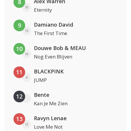
Alex Warren
8
10
Eternity
Damiano David
9
13
The First Time
Douwe Bob & MEAU
10
19
Nog Even Blijven
BLACKPINK
11
4
JUMP
Bente
12
Kan Je Me Zien
Ravyn Lenae
13
12
Love Me Not