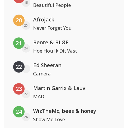
15
Beautiful People
Afrojack
20
20
Never Forget You
Bente & BLØF
21
24
Hoe Hou Ik Dit Vast
Ed Sheeran
22
Camera
Martin Garrix & Lauv
23
22
MAD
WizTheMc, bees & honey
24
26
Show Me Love