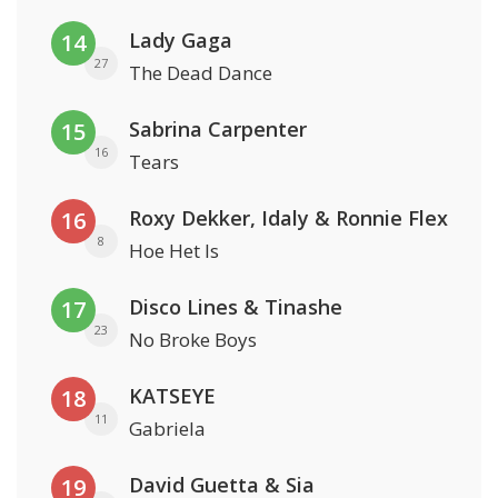
Lady Gaga
14
27
The Dead Dance
Sabrina Carpenter
15
16
Tears
Roxy Dekker, Idaly & Ronnie Flex
16
8
Hoe Het Is
Disco Lines & Tinashe
17
23
No Broke Boys
KATSEYE
18
11
Gabriela
David Guetta & Sia
19