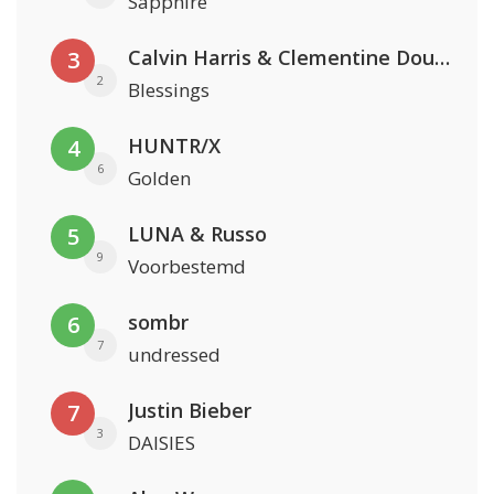
Sapphire
Calvin Harris & Clementine Douglas
3
2
Blessings
HUNTR/X
4
6
Golden
LUNA & Russo
5
9
Voorbestemd
sombr
6
7
undressed
Justin Bieber
7
3
DAISIES