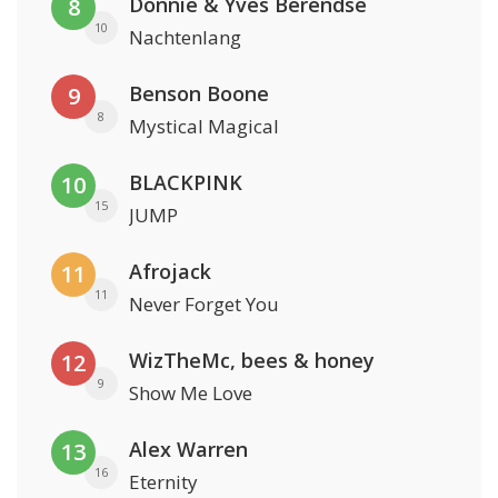
Donnie & Yves Berendse
8
10
Nachtenlang
Benson Boone
9
8
Mystical Magical
BLACKPINK
10
15
JUMP
Afrojack
11
11
Never Forget You
WizTheMc, bees & honey
12
9
Show Me Love
Alex Warren
13
16
Eternity