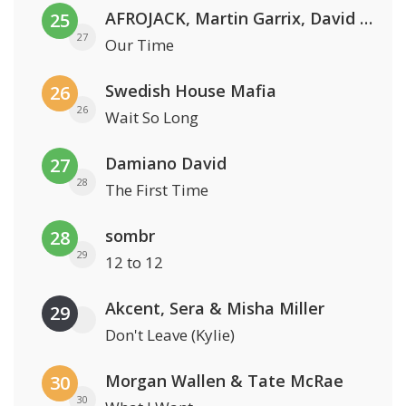
AFROJACK, Martin Garrix, David Guetta & Amél
25
27
Our Time
Swedish House Mafia
26
26
Wait So Long
Damiano David
27
28
The First Time
sombr
28
29
12 to 12
Akcent, Sera & Misha Miller
29
Don't Leave (Kylie)
Morgan Wallen & Tate McRae
30
30