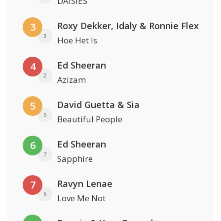
DAISIES
Roxy Dekker, Idaly & Ronnie Flex
3
3
Hoe Het Is
Ed Sheeran
4
2
Azizam
David Guetta & Sia
5
5
Beautiful People
Ed Sheeran
6
7
Sapphire
Ravyn Lenae
7
6
Love Me Not