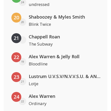
24
undressed
Shaboozey & Myles Smith
20
20
Blink Twice
Chappell Roan
21
The Subway
Alex Warren & Jelly Roll
22
19
Bloodline
Lustrum U.V.S.V/N.V.V.S.U. & ANNO ONS & Jopke van Dobbenburgh & Roeland Beelen
23
21
Lotje
Alex Warren
24
22
Ordinary