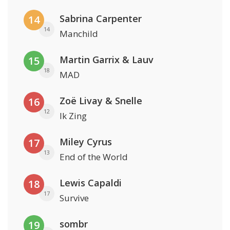
Sabrina Carpenter
14
14
Manchild
Martin Garrix & Lauv
15
18
MAD
Zoë Livay & Snelle
16
12
Ik Zing
Miley Cyrus
17
13
End of the World
Lewis Capaldi
18
17
Survive
sombr
19