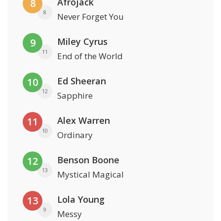
Afrojack
8
8
Never Forget You
Miley Cyrus
9
11
End of the World
Ed Sheeran
10
12
Sapphire
Alex Warren
11
10
Ordinary
Benson Boone
12
13
Mystical Magical
Lola Young
13
9
Messy