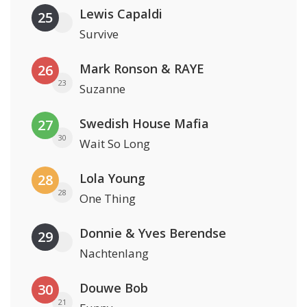
Lewis Capaldi
25
Survive
Mark Ronson & RAYE
26
23
Suzanne
Swedish House Mafia
27
30
Wait So Long
Lola Young
28
28
One Thing
Donnie & Yves Berendse
29
Nachtenlang
Douwe Bob
30
21