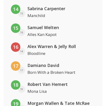
Sabrina Carpenter
14
15
Manchild
Samuel Welten
15
16
Alles Kan Kapot
Alex Warren & Jelly Roll
16
14
Bloodline
Damiano David
17
17
Born With a Broken Heart
Robert Van Hemert
18
19
Mona Lisa
Morgan Wallen & Tate McRae
19