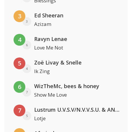
Blessings
Ed Sheeran
3
3
Azizam
Ravyn Lenae
4
6
Love Me Not
Zoë Livay & Snelle
5
4
Ik Zing
WizTheMc, bees & honey
6
7
Show Me Love
Lustrum U.V.S.V/N.V.V.S.U. & ANNO ONS & Jopke van Dobbenburgh & Roeland Beelen
7
5
Lotje