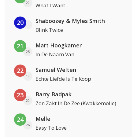
22
What I Want
Shaboozey & Myles Smith
20
Blink Twice
Mart Hoogkamer
21
25
In De Naam Van
Samuel Welten
22
18
Echte Liefde Is Te Koop
Barry Badpak
23
20
Zon Zakt In De Zee (Kwakkemolie)
Melle
24
26
Easy To Love