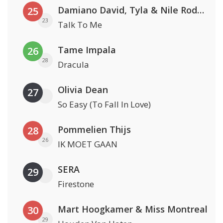
Damiano David, Tyla & Nile Rodgers
25
23
Talk To Me
Tame Impala
26
28
Dracula
Olivia Dean
27
So Easy (To Fall In Love)
Pommelien Thijs
28
26
IK MOET GAAN
SERA
29
Firestone
Mart Hoogkamer & Miss Montreal
30
29