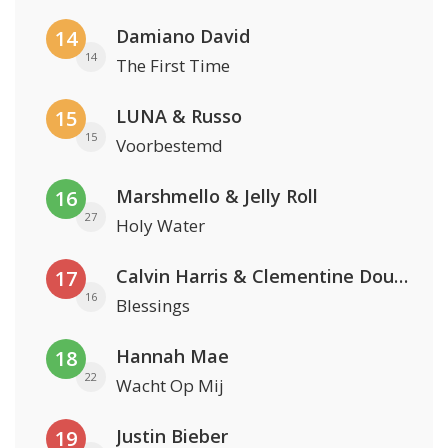
Damiano David
14
14
The First Time
LUNA & Russo
15
15
Voorbestemd
Marshmello & Jelly Roll
16
27
Holy Water
Calvin Harris & Clementine Douglas
17
16
Blessings
Hannah Mae
18
22
Wacht Op Mij
Justin Bieber
19