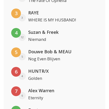
The Fate Of Ophelia
RAYE
3
3
WHERE IS MY HUSBAND!
Suzan & Freek
4
12
Niemand
Douwe Bob & MEAU
5
5
Nog Even Blijven
HUNTR/X
6
4
Golden
Alex Warren
7
6
Eternity