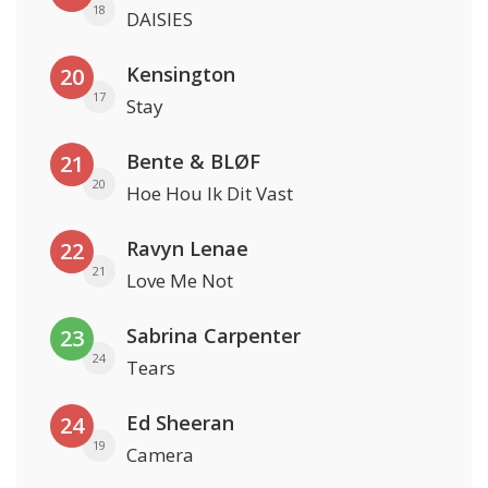
18
DAISIES
Kensington
20
17
Stay
Bente & BLØF
21
20
Hoe Hou Ik Dit Vast
Ravyn Lenae
22
21
Love Me Not
Sabrina Carpenter
23
24
Tears
Ed Sheeran
24
19
Camera