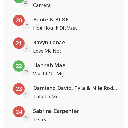
20
Camera
Bente & BLØF
20
17
Hoe Hou Ik Dit Vast
Ravyn Lenae
21
18
Love Me Not
Hannah Mae
22
25
Wacht Op Mij
Damiano David, Tyla & Nile Rodgers
23
21
Talk To Me
Sabrina Carpenter
24
22
Tears