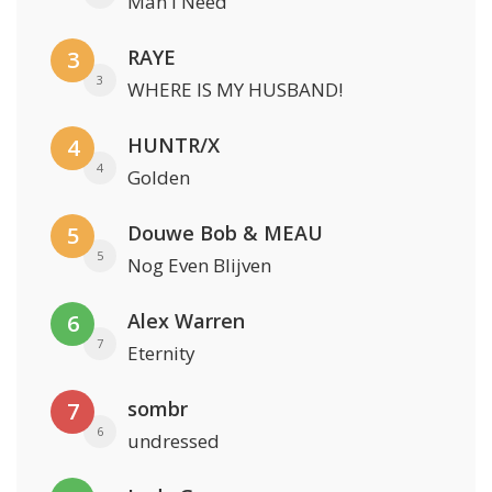
Man I Need
RAYE
3
3
WHERE IS MY HUSBAND!
HUNTR/X
4
4
Golden
Douwe Bob & MEAU
5
5
Nog Even Blijven
Alex Warren
6
7
Eternity
sombr
7
6
undressed