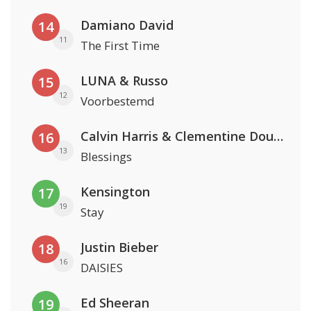
Damiano David
14
11
The First Time
LUNA & Russo
15
12
Voorbestemd
Calvin Harris & Clementine Douglas
16
13
Blessings
Kensington
17
19
Stay
Justin Bieber
18
16
DAISIES
Ed Sheeran
19