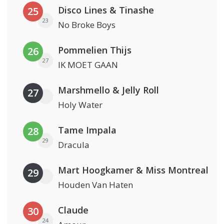
Disco Lines & Tinashe
25
23
No Broke Boys
Pommelien Thijs
26
27
IK MOET GAAN
Marshmello & Jelly Roll
27
Holy Water
Tame Impala
28
29
Dracula
Mart Hoogkamer & Miss Montreal
29
Houden Van Haten
Claude
30
24