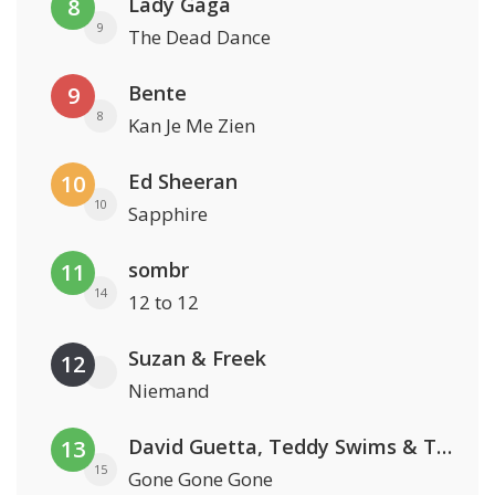
Lady Gaga
8
9
The Dead Dance
Bente
9
8
Kan Je Me Zien
Ed Sheeran
10
10
Sapphire
sombr
11
14
12 to 12
Suzan & Freek
12
Niemand
David Guetta, Teddy Swims & Tones And I
13
15
Gone Gone Gone