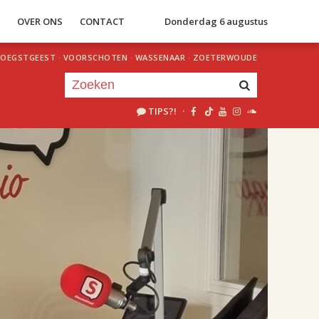
S
OVER ONS
CONTACT
Donderdag 6 augustus
OEGSTGEEST
·
VOORSCHOTEN
·
WASSENAAR
·
ZOETERWOUDE
TIPS?!
·
Je luistert nu naar
uur 1 van 2
«
Vorig uur
Volgend uur
»
18.00