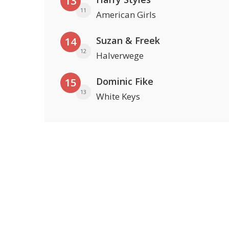
13
11
American Girls
Suzan & Freek
14
12
Halverwege
Dominic Fike
15
13
White Keys