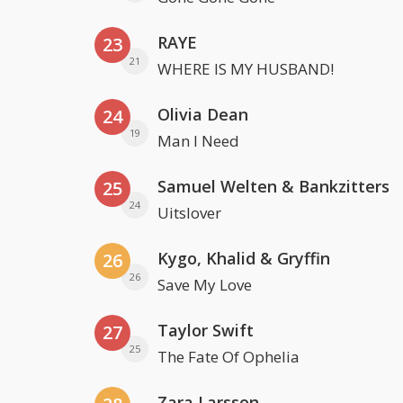
RAYE
23
21
WHERE IS MY HUSBAND!
Olivia Dean
24
19
Man I Need
Samuel Welten & Bankzitters
25
24
Uitslover
Kygo, Khalid & Gryffin
26
26
Save My Love
Taylor Swift
27
25
The Fate Of Ophelia
Zara Larsson