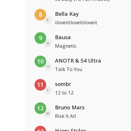
Bella Kay
8
8
iloveitiloveitiloveit
Bausa
9
10
Magnetic
ANOTR & 54 Ultra
10
17
Talk To You
sombr
11
9
12 to 12
Bruno Mars
12
20
Risk It All
Harry Styles