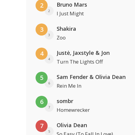
Bruno Mars
2
2
I Just Might
Shakira
3
3
Zoo
Justė, Jaxstyle & Jon
4
4
Turn The Lights Off
Sam Fender & Olivia Dean
5
6
Rein Me In
sombr
6
7
Homewrecker
Olivia Dean
7
5
So Easy (To Fall In Love)