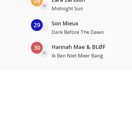
28
28
Midnight Sun
Son Mieux
29
Dark Before The Dawn
Hannah Mae & BLØF
30
29
Ik Ben Niet Meer Bang