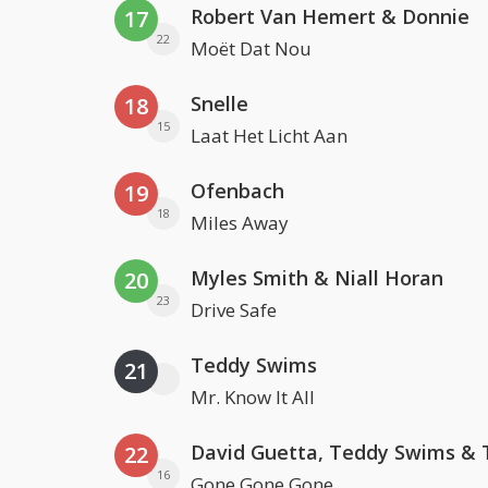
Robert Van Hemert & Donnie
17
22
Moët Dat Nou
Snelle
18
15
Laat Het Licht Aan
Ofenbach
19
18
Miles Away
Myles Smith & Niall Horan
20
23
Drive Safe
Teddy Swims
21
Mr. Know It All
22
16
Gone Gone Gone