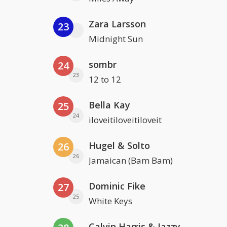
Zara Larsson
23
Midnight Sun
sombr
24
23
12 to 12
Bella Kay
25
24
iloveitiloveitiloveit
Hugel & Solto
26
26
Jamaican (Bam Bam)
Dominic Fike
27
25
White Keys
Calvin Harris & Jazzy