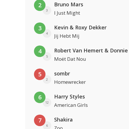
Bruno Mars
2
3
I Just Might
Kevin & Roxy Dekker
3
4
Jij Hebt Mij
Robert Van Hemert & Donnie
4
5
Moët Dat Nou
sombr
5
2
Homewrecker
Harry Styles
6
12
American Girls
Shakira
7
6
Zoo