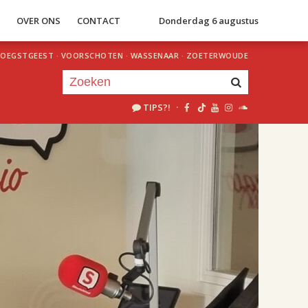
S
OVER ONS
CONTACT
Donderdag 6 augustus
OEGSTGEEST
·
VOORSCHOTEN
·
WASSENAAR
·
ZOETERWOUDE
TIPS?!
·
Je luistert nu naar
uur 1 van 2
«
Vorig uur
Volgend uur
»
18.00