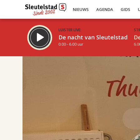
NIEUWS
AGENDA
GIDS
LUISTER LIVE:
ST
De nacht van Sleutelstad
De
0.00 - 6.00 uur
6.0
17.00
Inklappen