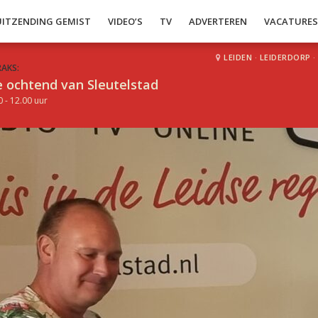
UITZENDING GEMIST
VIDEO’S
TV
ADVERTEREN
VACATURE
LEIDEN
·
LEIDERDORP
·
RAKS:
 ochtend van Sleutelstad
0 - 12.00 uur