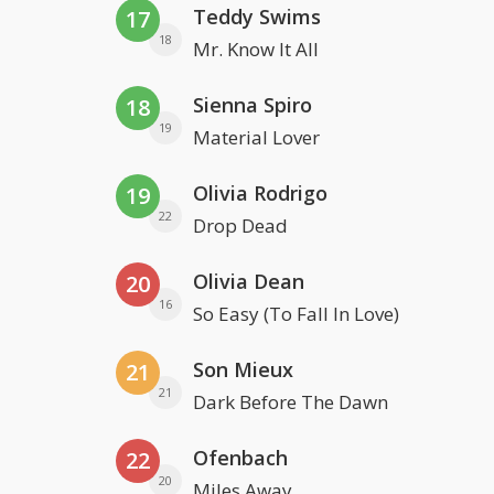
Teddy Swims
17
18
Mr. Know It All
Sienna Spiro
18
19
Material Lover
Olivia Rodrigo
19
22
Drop Dead
Olivia Dean
20
16
So Easy (To Fall In Love)
Son Mieux
21
21
Dark Before The Dawn
Ofenbach
22
20
Miles Away