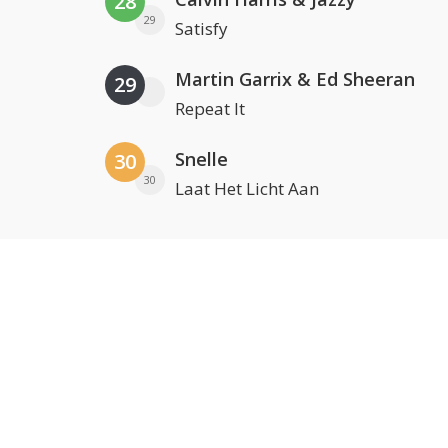
28
29
Satisfy
Martin Garrix & Ed Sheeran
29
Repeat It
Snelle
30
30
Laat Het Licht Aan