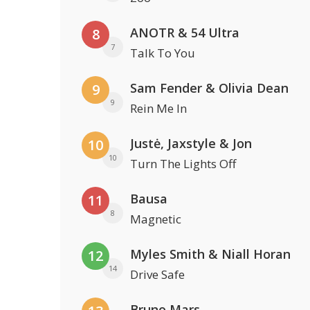
ANOTR & 54 Ultra
8
7
Talk To You
Sam Fender & Olivia Dean
9
9
Rein Me In
Justė, Jaxstyle & Jon
10
10
Turn The Lights Off
Bausa
11
8
Magnetic
Myles Smith & Niall Horan
12
14
Drive Safe
Bruno Mars