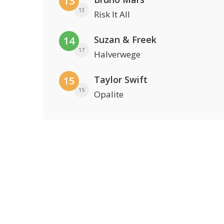
13
13
Risk It All
Suzan & Freek
14
17
Halverwege
Taylor Swift
15
15
Opalite