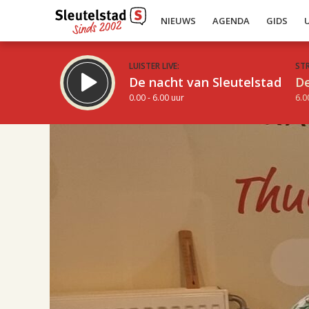
NIEUWS
AGENDA
GIDS
LUISTER LIVE:
ST
De nacht van Sleutelstad
De
0.00 - 6.00 uur
6.0
17.00
Inklappen