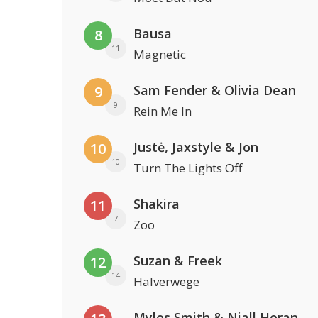
Bausa
8
11
Magnetic
Sam Fender & Olivia Dean
9
9
Rein Me In
Justė, Jaxstyle & Jon
10
10
Turn The Lights Off
Shakira
11
7
Zoo
Suzan & Freek
12
14
Halverwege
Myles Smith & Niall Horan