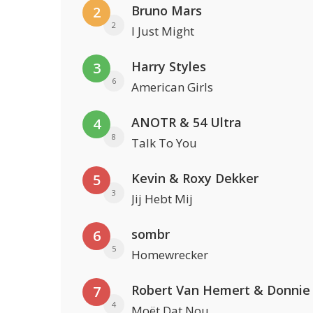
Bruno Mars
2
2
I Just Might
Harry Styles
3
6
American Girls
ANOTR & 54 Ultra
4
8
Talk To You
Kevin & Roxy Dekker
5
3
Jij Hebt Mij
sombr
6
5
Homewrecker
Robert Van Hemert & Donnie
7
4
Moët Dat Nou