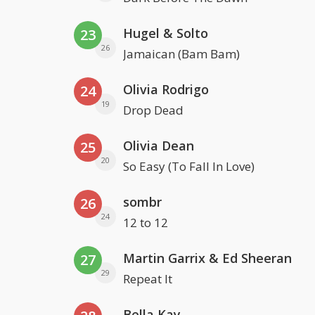
Hugel & Solto
23
26
Jamaican (Bam Bam)
Olivia Rodrigo
24
19
Drop Dead
Olivia Dean
25
20
So Easy (To Fall In Love)
sombr
26
24
12 to 12
Martin Garrix & Ed Sheeran
27
29
Repeat It
Bella Kay