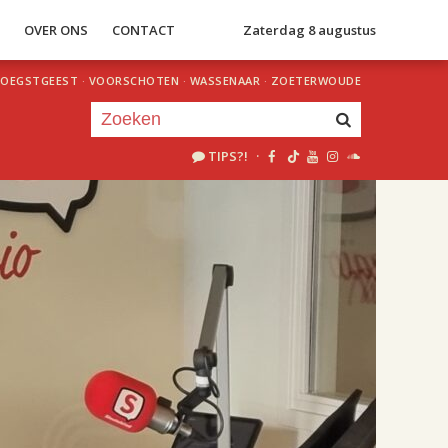
S
OVER ONS
CONTACT
Zaterdag 8 augustus
OEGSTGEEST
·
VOORSCHOTEN
·
WASSENAAR
·
ZOETERWOUDE
TIPS?!
·
Je luistert nu naar
uur 1 van 2
«
Vorig uur
Volgend uur
»
18.00