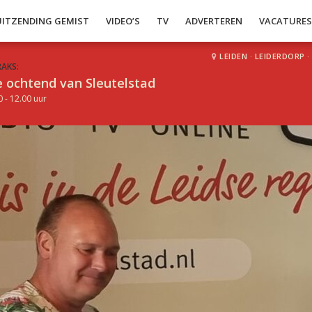
UITZENDING GEMIST
VIDEO’S
TV
ADVERTEREN
VACATURE
LEIDEN
·
LEIDERDORP
·
RAKS:
 ochtend van Sleutelstad
0 - 12.00 uur