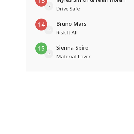
13
12
Drive Safe
Bruno Mars
14
13
Risk It All
Sienna Spiro
15
18
Material Lover