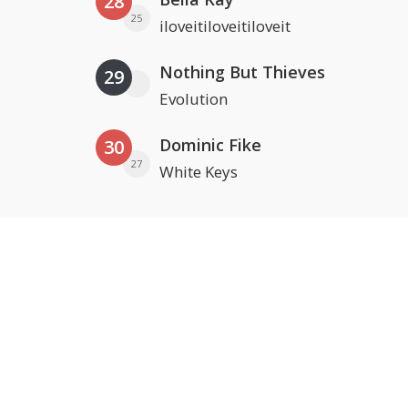
28
25
iloveitiloveitiloveit
Nothing But Thieves
29
Evolution
Dominic Fike
30
27
White Keys