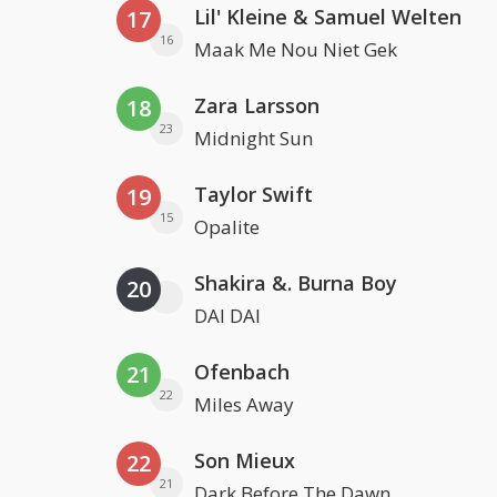
Lil' Kleine & Samuel Welten
17
16
Maak Me Nou Niet Gek
Zara Larsson
18
23
Midnight Sun
Taylor Swift
19
15
Opalite
Shakira &. Burna Boy
20
DAI DAI
Ofenbach
21
22
Miles Away
Son Mieux
22
21
Dark Before The Dawn