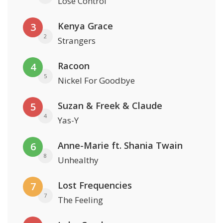
Lose Control
Kenya Grace
3
2
Strangers
Racoon
4
5
Nickel For Goodbye
Suzan & Freek & Claude
5
4
Yas-Y
Anne-Marie ft. Shania Twain
6
8
Unhealthy
Lost Frequencies
7
7
The Feeling