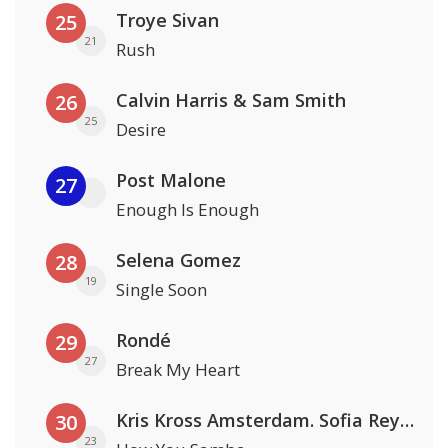
Troye Sivan
25
21
Rush
Calvin Harris & Sam Smith
26
25
Desire
Post Malone
27
Enough Is Enough
Selena Gomez
28
19
Single Soon
Rondé
29
27
Break My Heart
Kris Kross Amsterdam. Sofia Reyes & Tinie Tempah
30
23