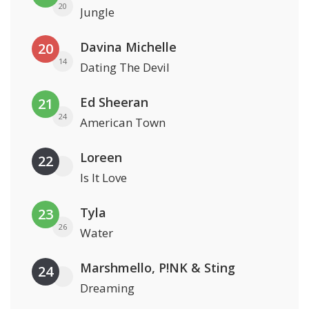
20
Jungle
Davina Michelle
20
14
Dating The Devil
Ed Sheeran
21
24
American Town
Loreen
22
Is It Love
Tyla
23
26
Water
Marshmello, P!NK & Sting
24
Dreaming