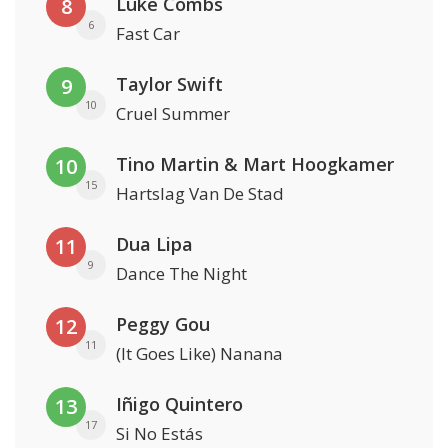
Luke Combs
8
6
Fast Car
Taylor Swift
9
10
Cruel Summer
Tino Martin & Mart Hoogkamer
10
15
Hartslag Van De Stad
Dua Lipa
11
9
Dance The Night
Peggy Gou
12
11
(It Goes Like) Nanana
Iñigo Quintero
13
17
Si No Estás