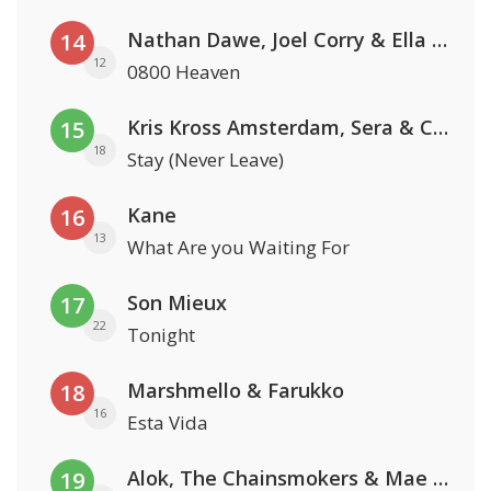
Nathan Dawe, Joel Corry & Ella Henderson
14
12
0800 Heaven
Kris Kross Amsterdam, Sera & Conor Maynard
15
18
Stay (Never Leave)
Kane
16
13
What Are you Waiting For
Son Mieux
17
22
Tonight
Marshmello & Farukko
18
16
Esta Vida
Alok, The Chainsmokers & Mae Stephens
19