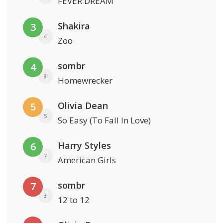
FEVER DREAM
Shakira
3
4
Zoo
sombr
4
8
Homewrecker
Olivia Dean
5
5
So Easy (To Fall In Love)
Harry Styles
6
7
American Girls
sombr
7
3
12 to 12