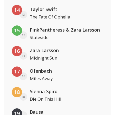
Taylor Swift
14
13
The Fate Of Ophelia
PinkPantheress & Zara Larsson
15
17
Stateside
Zara Larsson
16
15
Midnight Sun
Ofenbach
17
16
Miles Away
Sienna Spiro
18
18
Die On This Hill
Bausa
19