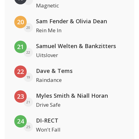
Magnetic
Sam Fender & Olivia Dean
20
20
Rein Me In
Samuel Welten & Bankzitters
21
22
Uitslover
Dave & Tems
22
19
Raindance
Myles Smith & Niall Horan
23
21
Drive Safe
DI-RECT
24
25
Won't Fall