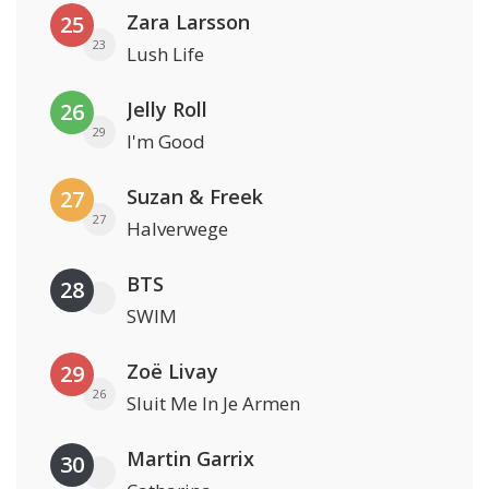
Zara Larsson
25
23
Lush Life
Jelly Roll
26
29
I'm Good
Suzan & Freek
27
27
Halverwege
BTS
28
SWIM
Zoë Livay
29
26
Sluit Me In Je Armen
Martin Garrix
30