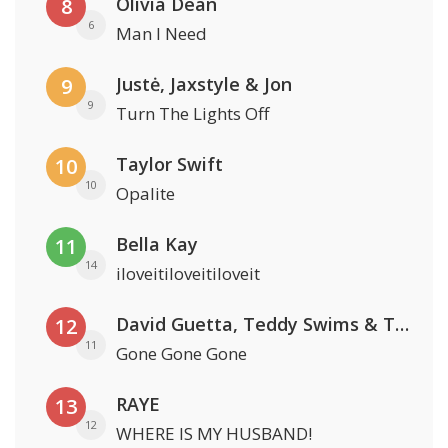
Olivia Dean
8
6
Man I Need
Justė, Jaxstyle & Jon
9
9
Turn The Lights Off
Taylor Swift
10
10
Opalite
Bella Kay
11
14
iloveitiloveitiloveit
David Guetta, Teddy Swims & Tones And I
12
11
Gone Gone Gone
RAYE
13
12
WHERE IS MY HUSBAND!