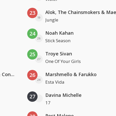
23
19
Jungle
Noah Kahan
24
26
Stick Season
Troye Sivan
25
27
One Of Your Girls
Kris Kross Amsterdam, Sera & Conor Maynard
Marshmello & Farukko
26
24
Esta Vida
Davina Michelle
27
17
Post Malone