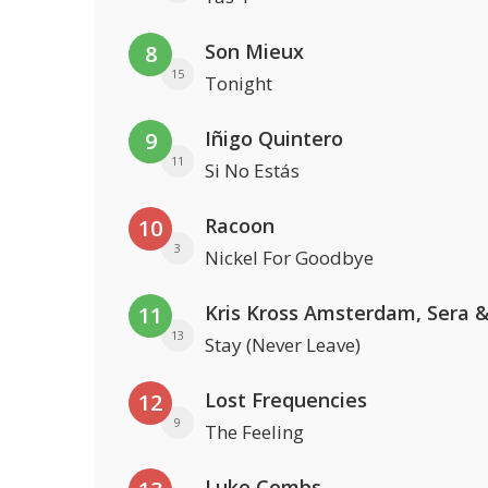
Son Mieux
8
15
Tonight
Iñigo Quintero
9
11
Si No Estás
Racoon
10
3
Nickel For Goodbye
11
13
Stay (Never Leave)
Lost Frequencies
12
9
The Feeling
Luke Combs