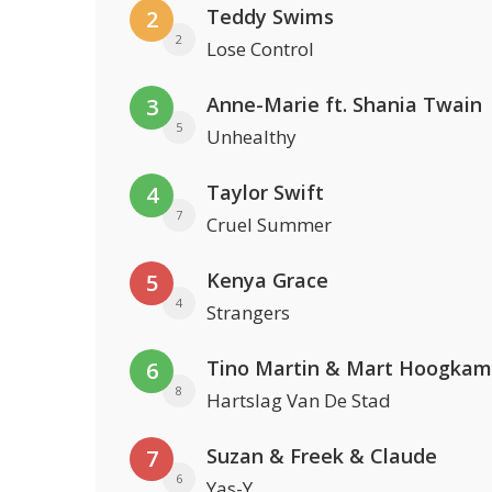
Teddy Swims
2
2
Lose Control
Anne-Marie ft. Shania Twain
3
5
Unhealthy
Taylor Swift
4
7
Cruel Summer
Kenya Grace
5
4
Strangers
Tino Martin & Mart Hoogkam
6
8
Hartslag Van De Stad
Suzan & Freek & Claude
7
6
Yas-Y