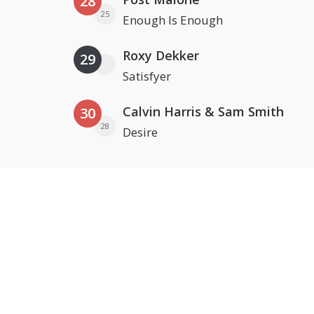
28
25
Enough Is Enough
Roxy Dekker
29
Satisfyer
Calvin Harris & Sam Smith
30
28
Desire