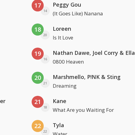
Peggy Gou
17
14
(It Goes Like) Nanana
Loreen
18
20
Is It Love
19
16
0800 Heaven
Marshmello, P!NK & Sting
20
21
Dreaming
er
Kane
21
18
What Are you Waiting For
Tyla
22
22
Water