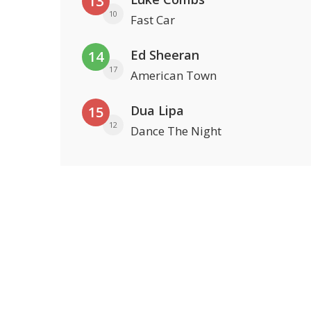
13
10
Fast Car
Ed Sheeran
14
17
American Town
Dua Lipa
15
12
Dance The Night