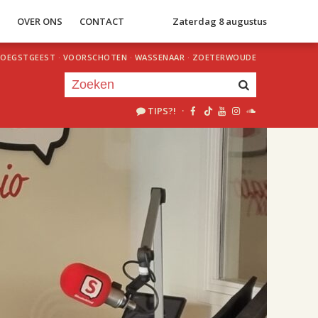
S
OVER ONS
CONTACT
Zaterdag 8 augustus
OEGSTGEEST
·
VOORSCHOTEN
·
WASSENAAR
·
ZOETERWOUDE
TIPS?!
·
Je luistert nu naar
uur 1 van 2
«
Vorig uur
Volgend uur
»
18.00