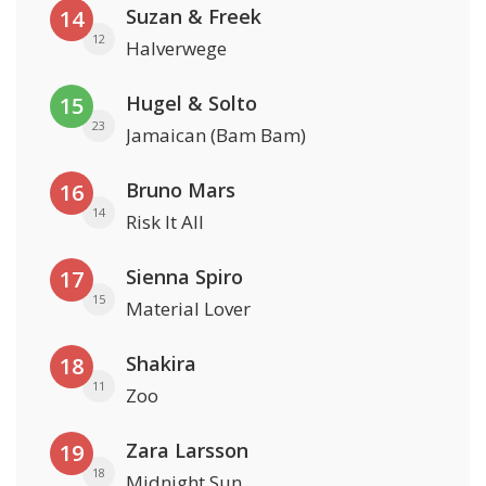
Suzan & Freek
14
12
Halverwege
Hugel & Solto
15
23
Jamaican (Bam Bam)
Bruno Mars
16
14
Risk It All
Sienna Spiro
17
15
Material Lover
Shakira
18
11
Zoo
Zara Larsson
19
18
Midnight Sun