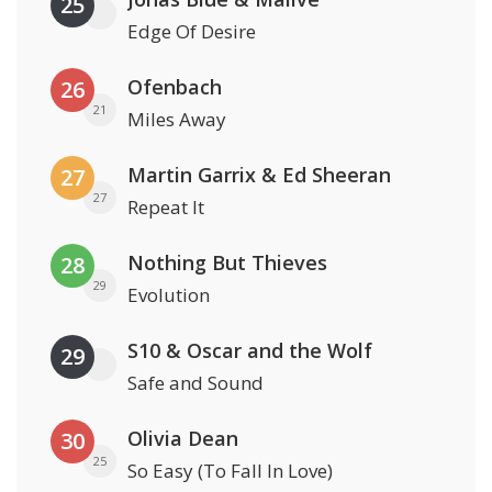
25
Edge Of Desire
Ofenbach
26
21
Miles Away
Martin Garrix & Ed Sheeran
27
27
Repeat It
Nothing But Thieves
28
29
Evolution
S10 & Oscar and the Wolf
29
Safe and Sound
Olivia Dean
30
25
So Easy (To Fall In Love)