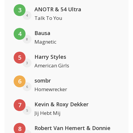
ANOTR & 54 Ultra
3
4
Talk To You
Bausa
4
8
Magnetic
Harry Styles
5
3
American Girls
sombr
6
6
Homewrecker
Kevin & Roxy Dekker
7
5
Jij Hebt Mij
Robert Van Hemert & Donnie
8