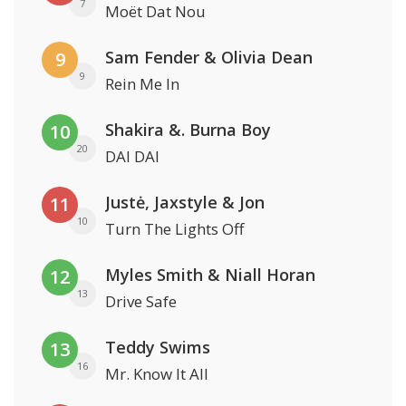
7
Moët Dat Nou
Sam Fender & Olivia Dean
9
9
Rein Me In
Shakira &. Burna Boy
10
20
DAI DAI
Justė, Jaxstyle & Jon
11
10
Turn The Lights Off
Myles Smith & Niall Horan
12
13
Drive Safe
Teddy Swims
13
16
Mr. Know It All