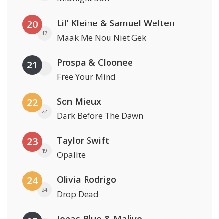
Lil' Kleine & Samuel Welten
20
17
Maak Me Nou Niet Gek
Prospa & Cloonee
21
Free Your Mind
Son Mieux
22
22
Dark Before The Dawn
Taylor Swift
23
19
Opalite
Olivia Rodrigo
24
24
Drop Dead
Jonas Blue & Malive