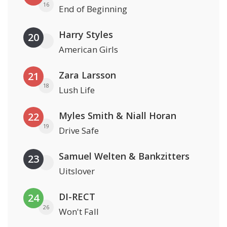
16
End of Beginning
Harry Styles
20
American Girls
Zara Larsson
21
18
Lush Life
Myles Smith & Niall Horan
22
19
Drive Safe
Samuel Welten & Bankzitters
23
Uitslover
DI-RECT
24
26
Won't Fall