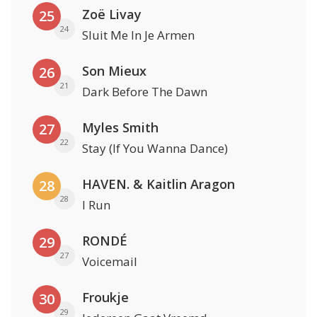
Zoë Livay
25
24
Sluit Me In Je Armen
Son Mieux
26
21
Dark Before The Dawn
Myles Smith
27
22
Stay (If You Wanna Dance)
HAVEN. & Kaitlin Aragon
28
28
I Run
RONDÉ
29
27
Voicemail
Froukje
30
29