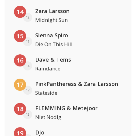
Zara Larsson
14
12
Midnight Sun
Sienna Spiro
15
11
Die On This Hill
Dave & Tems
16
14
Raindance
PinkPantheress & Zara Larsson
17
17
Stateside
FLEMMING & Metejoor
18
13
Niet Nodig
Djo
19