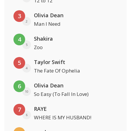
12 to 12
Olivia Dean
3
2
Man I Need
Shakira
4
5
Zoo
Taylor Swift
5
4
The Fate Of Ophelia
Olivia Dean
6
10
So Easy (To Fall In Love)
RAYE
7
6
WHERE IS MY HUSBAND!