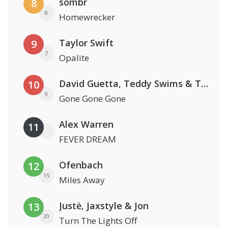
sombr
8
8
Homewrecker
Taylor Swift
9
7
Opalite
David Guetta, Teddy Swims & Tones And I
10
9
Gone Gone Gone
Alex Warren
11
FEVER DREAM
Ofenbach
12
15
Miles Away
Justė, Jaxstyle & Jon
13
20
Turn The Lights Off