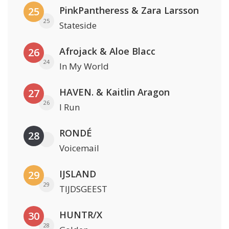
PinkPantheress & Zara Larsson
25
25
Stateside
Afrojack & Aloe Blacc
26
24
In My World
HAVEN. & Kaitlin Aragon
27
26
I Run
RONDÉ
28
Voicemail
IJSLAND
29
29
TIJDSGEEST
HUNTR/X
30
28