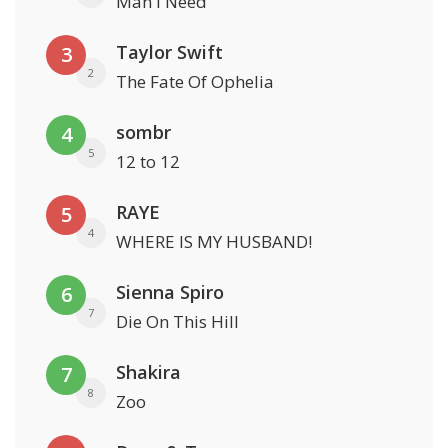
Man I Need
Taylor Swift
3
2
The Fate Of Ophelia
sombr
4
5
12 to 12
RAYE
5
4
WHERE IS MY HUSBAND!
Sienna Spiro
6
7
Die On This Hill
Shakira
7
8
Zoo