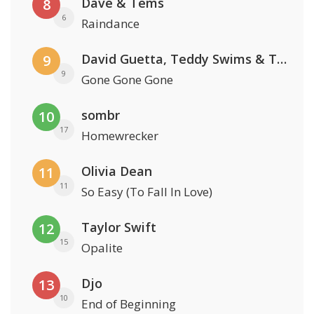
Dave & Tems
8
6
Raindance
David Guetta, Teddy Swims & Tones And I
9
9
Gone Gone Gone
sombr
10
17
Homewrecker
Olivia Dean
11
11
So Easy (To Fall In Love)
Taylor Swift
12
15
Opalite
Djo
13
10
End of Beginning