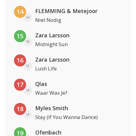
FLEMMING & Metejoor
14
14
Niet Nodig
Zara Larsson
15
18
Midnight Sun
Zara Larsson
16
12
Lush Life
Qlas
17
16
Waar Was Je?
Myles Smith
18
13
Stay (If You Wanna Dance)
Ofenbach
19