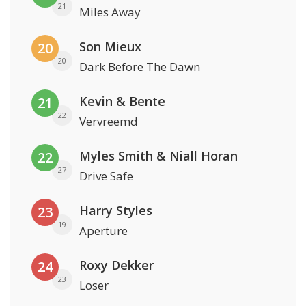
21
Miles Away
Son Mieux
20
20
Dark Before The Dawn
Kevin & Bente
21
22
Vervreemd
Myles Smith & Niall Horan
22
27
Drive Safe
Harry Styles
23
19
Aperture
Roxy Dekker
24
23
Loser