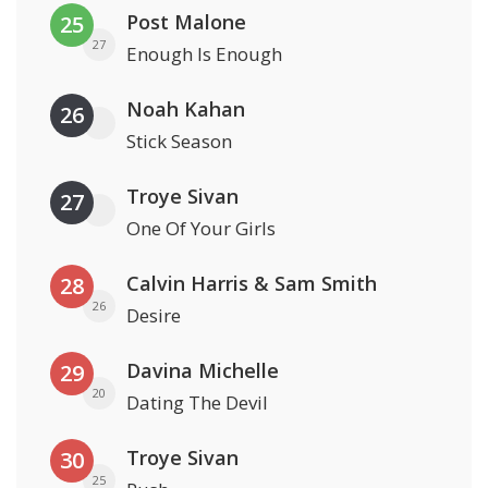
Post Malone
25
27
Enough Is Enough
Noah Kahan
26
Stick Season
Troye Sivan
27
One Of Your Girls
Calvin Harris & Sam Smith
28
26
Desire
Davina Michelle
29
20
Dating The Devil
Troye Sivan
30
25