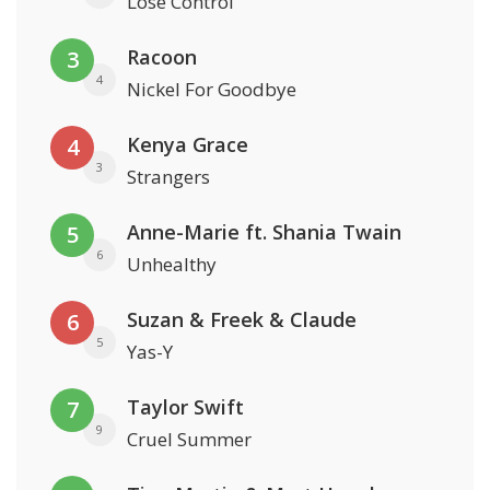
Lose Control
Racoon
3
4
Nickel For Goodbye
Kenya Grace
4
3
Strangers
Anne-Marie ft. Shania Twain
5
6
Unhealthy
Suzan & Freek & Claude
6
5
Yas-Y
Taylor Swift
7
9
Cruel Summer