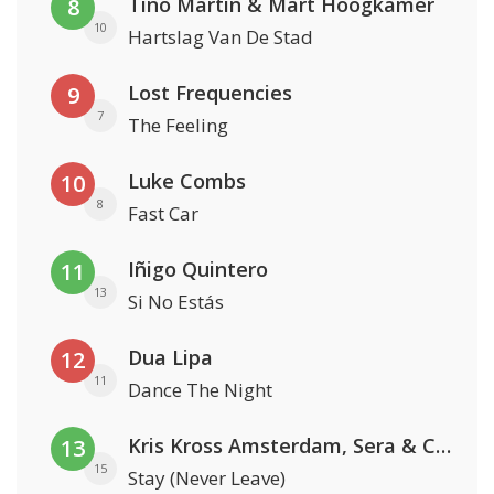
Tino Martin & Mart Hoogkamer
8
10
Hartslag Van De Stad
Lost Frequencies
9
7
The Feeling
Luke Combs
10
8
Fast Car
Iñigo Quintero
11
13
Si No Estás
Dua Lipa
12
11
Dance The Night
Kris Kross Amsterdam, Sera & Conor Maynard
13
15
Stay (Never Leave)