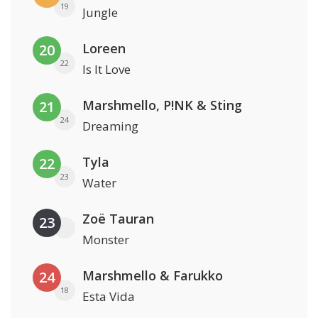
19
Jungle
Loreen
20
22
Is It Love
Marshmello, P!NK & Sting
21
24
Dreaming
Tyla
22
23
Water
Zoë Tauran
23
Monster
Marshmello & Farukko
24
18
Esta Vida