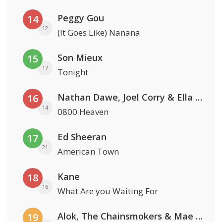
Peggy Gou
14
12
(It Goes Like) Nanana
Son Mieux
15
17
Tonight
Nathan Dawe, Joel Corry & Ella Henderson
16
14
0800 Heaven
Ed Sheeran
17
21
American Town
Kane
18
16
What Are you Waiting For
Alok, The Chainsmokers & Mae Stephens
19