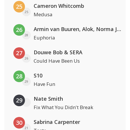
Cameron Whitcomb
25
25
Medusa
Armin van Buuren, Alok, Norma Jean Martine & LAWRENT
26
28
Euphoria
Douwe Bob & SERA
27
26
Could Have Been Us
S10
28
29
Have Fun
Nate Smith
29
Fix What You Didn't Break
Sabrina Carpenter
30
21