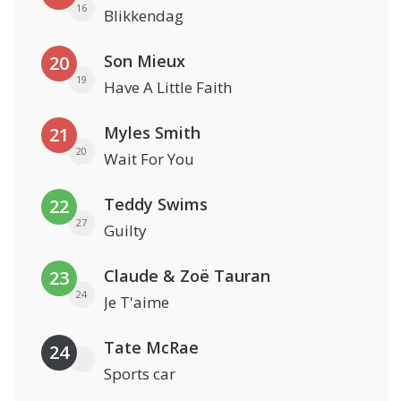
16
Blikkendag
Son Mieux
20
19
Have A Little Faith
Myles Smith
21
20
Wait For You
Teddy Swims
22
27
Guilty
Claude & Zoë Tauran
23
24
Je T'aime
Tate McRae
24
Sports car