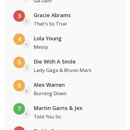
Ga Dan!
Gracie Abrams
3
2
That's So True
Lola Young
4
4
Messy
Die With A Smile
5
5
Lady Gaga & Bruno Mars
Alex Warren
6
6
Burning Down
Martin Garrix & Jex
7
9
Told You So