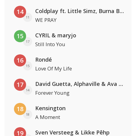
Coldplay ft. Little Simz, Burna Boy, Elyanna & Tini
14
11
WE PRAY
CYRIL & maryjo
15
17
Still Into You
Rondé
16
15
Love Of My Life
David Guetta, Alphaville & Ava Max
17
14
Forever Young
Kensington
18
18
A Moment
Sven Versteeg & Likke Pêhp
19