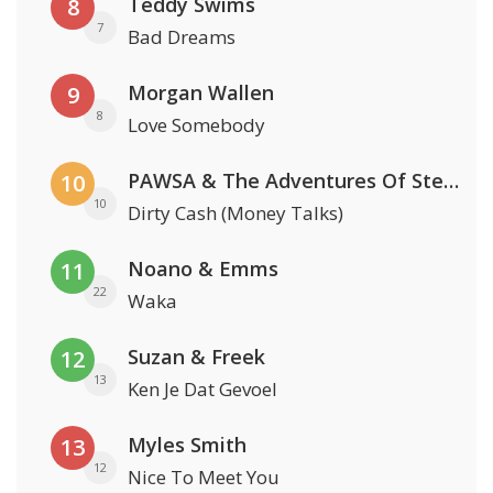
Teddy Swims
8
7
Bad Dreams
Morgan Wallen
9
8
Love Somebody
PAWSA & The Adventures Of Stevie V
10
10
Dirty Cash (Money Talks)
Noano & Emms
11
22
Waka
Suzan & Freek
12
13
Ken Je Dat Gevoel
Myles Smith
13
12
Nice To Meet You