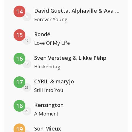
David Guetta, Alphaville & Ava Max
14
11
Forever Young
Rondé
15
13
Love Of My Life
Sven Versteeg & Likke Pêhp
16
17
Blikkendag
CYRIL & maryjo
17
23
Still Into You
Kensington
18
29
A Moment
Son Mieux
19