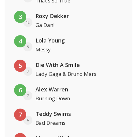
That's So True
Roxy Dekker
3
12
Ga Dan!
Lola Young
4
5
Messy
Die With A Smile
5
3
Lady Gaga & Bruno Mars
Alex Warren
6
7
Burning Down
Teddy Swims
7
6
Bad Dreams