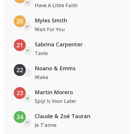
19
Have A Little Faith
Myles Smith
20
20
Wait For You
Sabrina Carpenter
21
16
Taste
Noano & Emms
22
Waka
Martin Morero
23
18
Spijt Is Voor Later
Claude & Zoë Tauran
24
25
Je T'aime