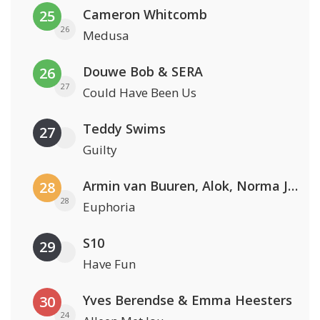
Cameron Whitcomb
25
26
Medusa
Douwe Bob & SERA
26
27
Could Have Been Us
Teddy Swims
27
Guilty
Armin van Buuren, Alok, Norma Jean Martine & LAWRENT
28
28
Euphoria
S10
29
Have Fun
Yves Berendse & Emma Heesters
30
24