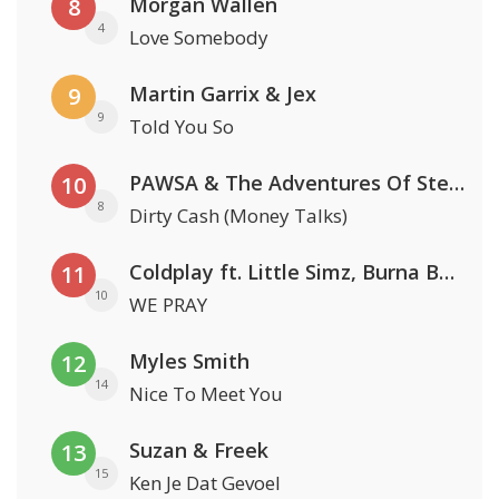
Morgan Wallen
8
4
Love Somebody
Martin Garrix & Jex
9
9
Told You So
PAWSA & The Adventures Of Stevie V
10
8
Dirty Cash (Money Talks)
Coldplay ft. Little Simz, Burna Boy, Elyanna & Tini
11
10
WE PRAY
Myles Smith
12
14
Nice To Meet You
Suzan & Freek
13
15
Ken Je Dat Gevoel