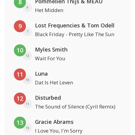
Pommelien Thijs & MEAU
8
9
Het Midden
Lost Frequencies & Tom Odell
9
7
Black Friday - Pretty Like The Sun
Myles Smith
10
12
Wait For You
Luna
11
10
Dat Is Het Leven
Disturbed
12
11
The Sound of Silence (Cyril Remix)
Gracie Abrams
13
19
I Love You, I'm Sorry