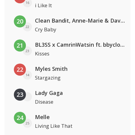
16
i Like It
Clean Bandit, Anne-Marie & David Guetta
20
22
Cry Baby
BL3SS x CamrinWatsin ft. bbyclose
21
23
Kisses
Myles Smith
22
14
Stargazing
Lady Gaga
23
Disease
Melle
24
25
Living Like That