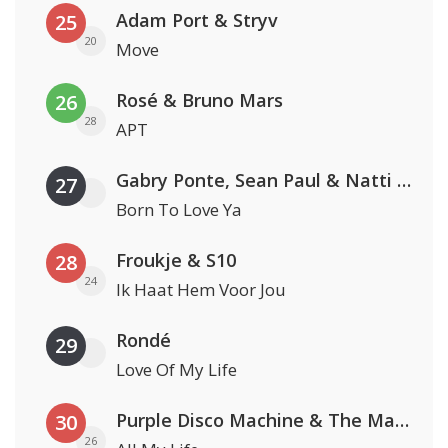
Adam Port & Stryv
25
20
Move
Rosé & Bruno Mars
26
28
APT
Gabry Ponte, Sean Paul & Natti Natasha
27
Born To Love Ya
Froukje & S10
28
24
Ik Haat Hem Voor Jou
Rondé
29
Love Of My Life
Purple Disco Machine & The Magician
30
26