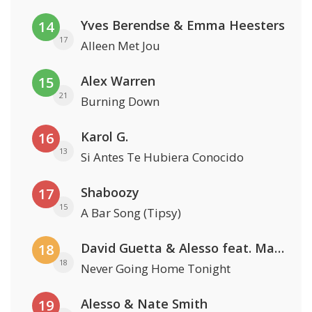
Yves Berendse & Emma Heesters
14
17
Alleen Met Jou
Alex Warren
15
21
Burning Down
Karol G.
16
13
Si Antes Te Hubiera Conocido
Shaboozy
17
15
A Bar Song (Tipsy)
David Guetta & Alesso feat. Madison Love
18
18
Never Going Home Tonight
Alesso & Nate Smith
19