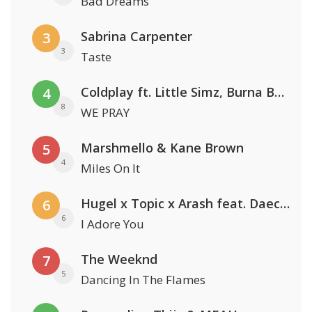
Bad Dreams
Sabrina Carpenter
3
3
Taste
Coldplay ft. Little Simz, Burna Boy, Elyanna & Tini
4
8
WE PRAY
Marshmello & Kane Brown
5
4
Miles On It
Hugel x Topic x Arash feat. Daecolm
6
6
I Adore You
The Weeknd
7
5
Dancing In The Flames