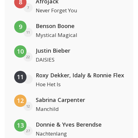
Afrojack
8
7
Never Forget You
Benson Boone
9
11
Mystical Magical
Justin Bieber
10
22
DAISIES
Roxy Dekker, Idaly & Ronnie Flex
11
Hoe Het Is
Sabrina Carpenter
12
12
Manchild
Donnie & Yves Berendse
13
27
Nachtenlang