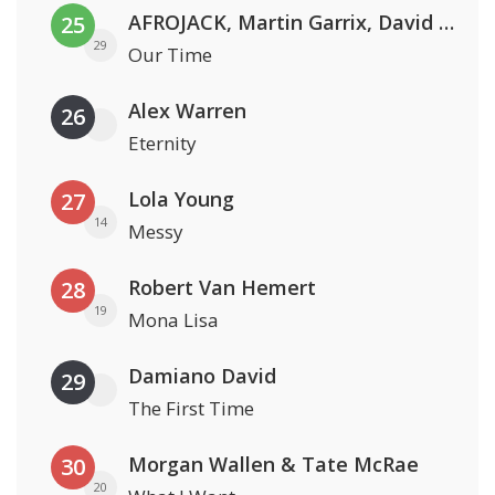
AFROJACK, Martin Garrix, David Guetta & Amél
25
29
Our Time
Alex Warren
26
Eternity
Lola Young
27
14
Messy
Robert Van Hemert
28
19
Mona Lisa
Damiano David
29
The First Time
Morgan Wallen & Tate McRae
30
20