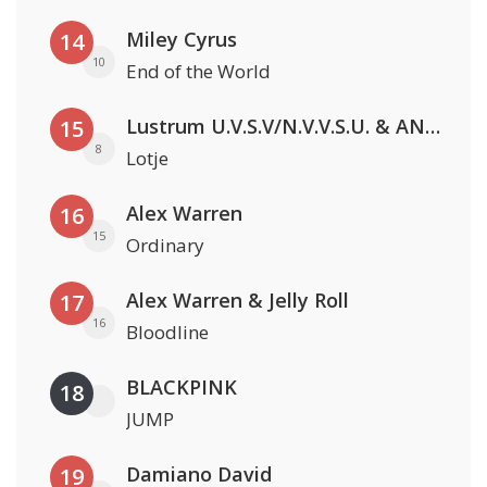
Miley Cyrus
14
10
End of the World
Lustrum U.V.S.V/N.V.V.S.U. & ANNO ONS & Jopke van Dobbenburgh & Roeland Beelen
15
8
Lotje
Alex Warren
16
15
Ordinary
Alex Warren & Jelly Roll
17
16
Bloodline
BLACKPINK
18
JUMP
Damiano David
19