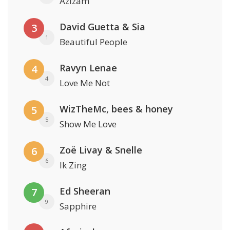
Azizam
David Guetta & Sia
3
1
Beautiful People
Ravyn Lenae
4
4
Love Me Not
WizTheMc, bees & honey
5
5
Show Me Love
Zoë Livay & Snelle
6
6
Ik Zing
Ed Sheeran
7
9
Sapphire