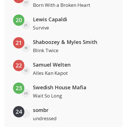
17
Born With a Broken Heart
Lewis Capaldi
20
21
Survive
Shaboozey & Myles Smith
21
18
Blink Twice
Samuel Welten
22
13
Alles Kan Kapot
Swedish House Mafia
23
24
Wait So Long
sombr
24
undressed