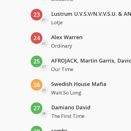
23
21
Lotje
Alex Warren
24
22
Ordinary
25
27
Our Time
Swedish House Mafia
26
26
Wait So Long
Damiano David
27
28
The First Time
sombr