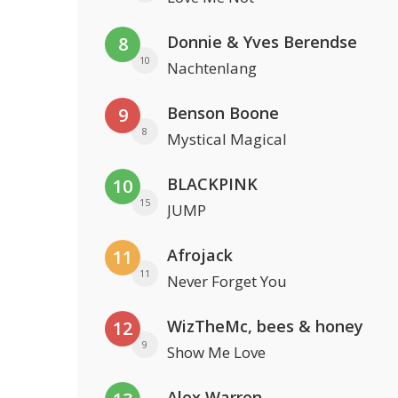
Donnie & Yves Berendse
8
10
Nachtenlang
Benson Boone
9
8
Mystical Magical
BLACKPINK
10
15
JUMP
Afrojack
11
11
Never Forget You
WizTheMc, bees & honey
12
9
Show Me Love
Alex Warren