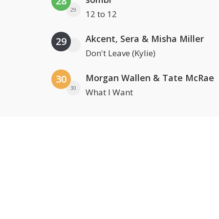
28
29
12 to 12
Akcent, Sera & Misha Miller
29
Don't Leave (Kylie)
Morgan Wallen & Tate McRae
30
30
What I Want