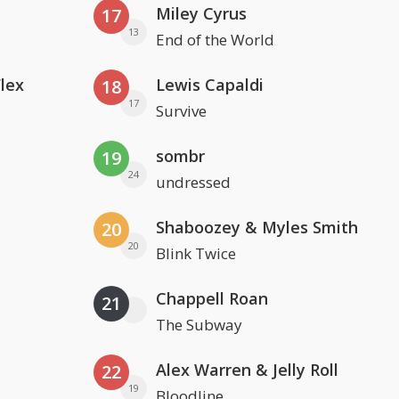
Miley Cyrus
17
13
End of the World
Flex
Lewis Capaldi
18
17
Survive
sombr
19
24
undressed
Shaboozey & Myles Smith
20
20
Blink Twice
Chappell Roan
21
The Subway
Alex Warren & Jelly Roll
22
19
Bloodline