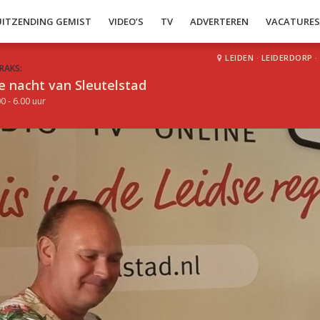
UITZENDING GEMIST
VIDEO’S
TV
ADVERTEREN
VACATURE
LEIDEN
·
LEIDERDORP
·
RAKS:
e nacht van Sleutelstad
0 - 6.00 uur