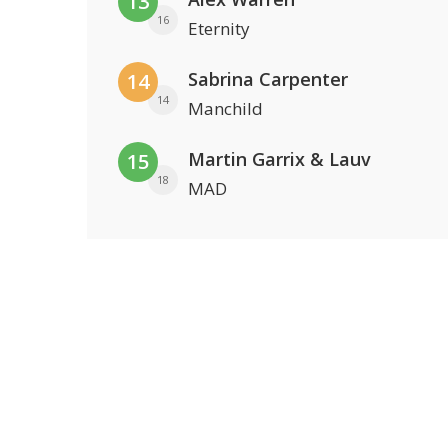
13
16
Eternity
Sabrina Carpenter
14
14
Manchild
Martin Garrix & Lauv
15
18
MAD