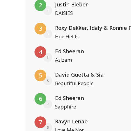
Justin Bieber
2
4
DAISIES
Roxy Dekker, Idaly & Ronnie 
3
3
Hoe Het Is
Ed Sheeran
4
2
Azizam
David Guetta & Sia
5
5
Beautiful People
Ed Sheeran
6
7
Sapphire
Ravyn Lenae
7
6
Love Me Not