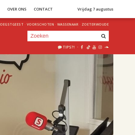
S
OVER ONS
CONTACT
Vrijdag 7 augustus
OEGSTGEEST
·
VOORSCHOTEN
·
WASSENAAR
·
ZOETERWOUDE
TIPS?!
·
Je luistert nu naar
uur 1 van 2
«
Vorig uur
Volgend uur
»
18.00