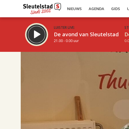
NIEUWS
AGENDA
GIDS
LUISTER LIVE:
ST
De avond van Sleutelstad
D
21.00 - 0.00 uur
0.0
17.00
Inklappen