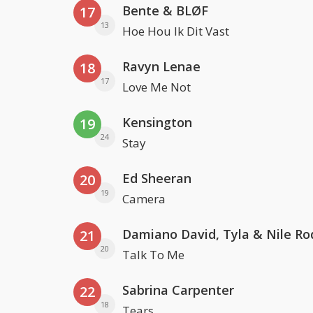
Bente & BLØF
17
13
Hoe Hou Ik Dit Vast
Ravyn Lenae
18
17
Love Me Not
Kensington
19
24
Stay
Ed Sheeran
20
19
Camera
Damiano David, Tyla & Nile Ro
21
20
Talk To Me
Sabrina Carpenter
22
18
Tears