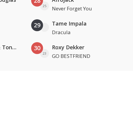
28
25
Never Forget You
Tame Impala
29
Dracula
David Guetta, Teddy Swims & Tones And I
Roxy Dekker
30
23
GO BESTFRIEND