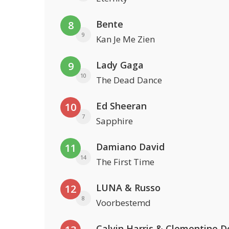
Bente
8
9
Kan Je Me Zien
Lady Gaga
9
10
The Dead Dance
Ed Sheeran
10
7
Sapphire
Damiano David
11
14
The First Time
LUNA & Russo
12
8
Voorbestemd
Calvin Harris & Clementine D