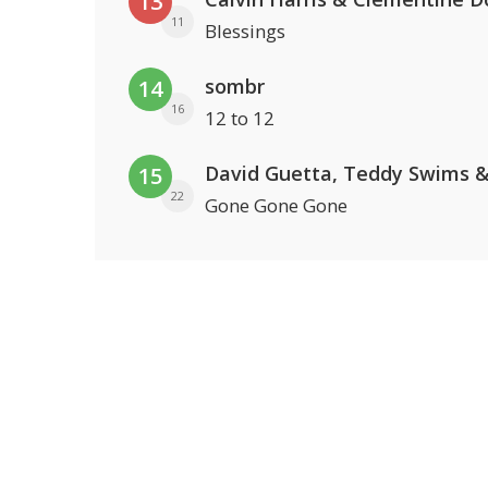
13
11
Blessings
sombr
14
16
12 to 12
15
22
Gone Gone Gone