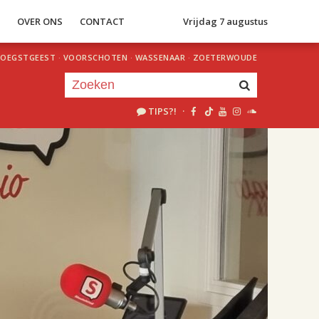
S
OVER ONS
CONTACT
Vrijdag 7 augustus
OEGSTGEEST
·
VOORSCHOTEN
·
WASSENAAR
·
ZOETERWOUDE
TIPS?!
·
Je luistert nu naar
uur 1 van 2
«
Vorig uur
Volgend uur
»
18.00