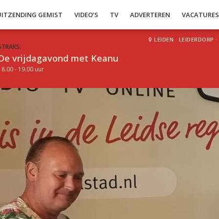
UITZENDING GEMIST
VIDEO’S
TV
ADVERTEREN
VACATURE
LEIDEN
·
LEIDERDORP
·
STRAKS:
De vrijdagavond met Keanu
18.00 - 19.00 uur