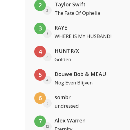
Taylor Swift
2
3
The Fate Of Ophelia
RAYE
3
5
WHERE IS MY HUSBAND!
HUNTR/X
4
2
Golden
Douwe Bob & MEAU
5
4
Nog Even Blijven
sombr
6
6
undressed
Alex Warren
7
12
Eternity