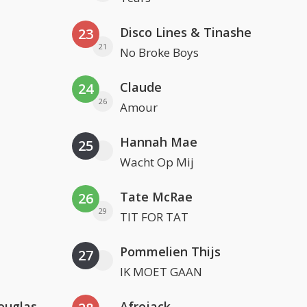
Disco Lines & Tinashe
23
21
No Broke Boys
Claude
24
26
Amour
Hannah Mae
25
Wacht Op Mij
Tate McRae
26
29
TIT FOR TAT
Pommelien Thijs
27
IK MOET GAAN
ouglas
Afrojack