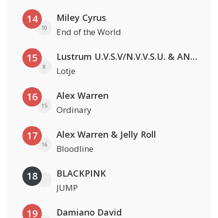
Miley Cyrus
14
10
End of the World
Lustrum U.V.S.V/N.V.V.S.U. & ANNO ONS & Jopke van Dobbenburgh & Roeland Beelen
15
8
Lotje
Alex Warren
16
15
Ordinary
Alex Warren & Jelly Roll
17
16
Bloodline
BLACKPINK
18
JUMP
Damiano David
19