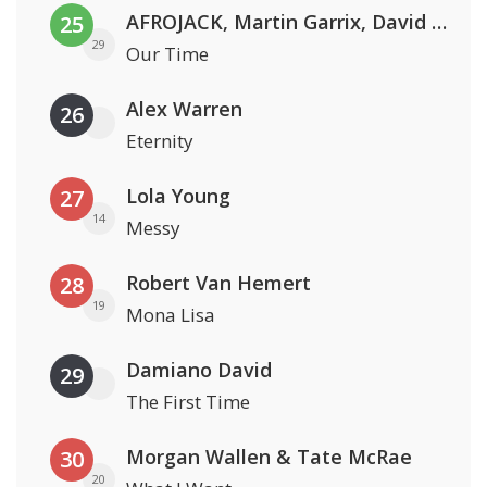
AFROJACK, Martin Garrix, David Guetta & Amél
25
29
Our Time
Alex Warren
26
Eternity
Lola Young
27
14
Messy
Robert Van Hemert
28
19
Mona Lisa
Damiano David
29
The First Time
Morgan Wallen & Tate McRae
30
20