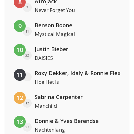
Afrojack
8
7
Never Forget You
Benson Boone
9
11
Mystical Magical
Justin Bieber
10
22
DAISIES
Roxy Dekker, Idaly & Ronnie Flex
11
Hoe Het Is
Sabrina Carpenter
12
12
Manchild
Donnie & Yves Berendse
13
27
Nachtenlang