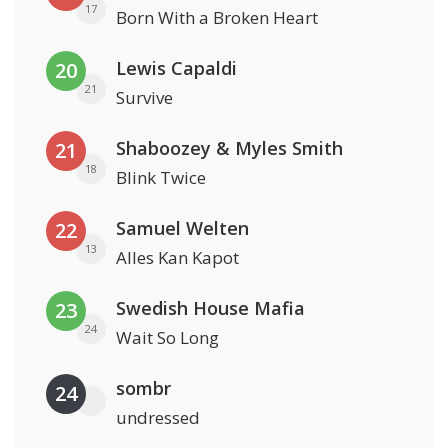
17
Born With a Broken Heart
Lewis Capaldi
20
21
Survive
Shaboozey & Myles Smith
21
18
Blink Twice
Samuel Welten
22
13
Alles Kan Kapot
Swedish House Mafia
23
24
Wait So Long
sombr
24
undressed