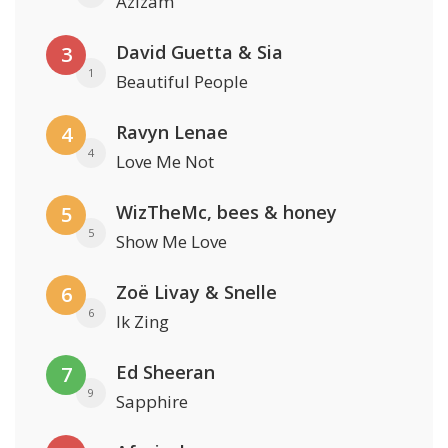
Azizam
David Guetta & Sia
3
1
Beautiful People
Ravyn Lenae
4
4
Love Me Not
WizTheMc, bees & honey
5
5
Show Me Love
Zoë Livay & Snelle
6
6
Ik Zing
Ed Sheeran
7
9
Sapphire