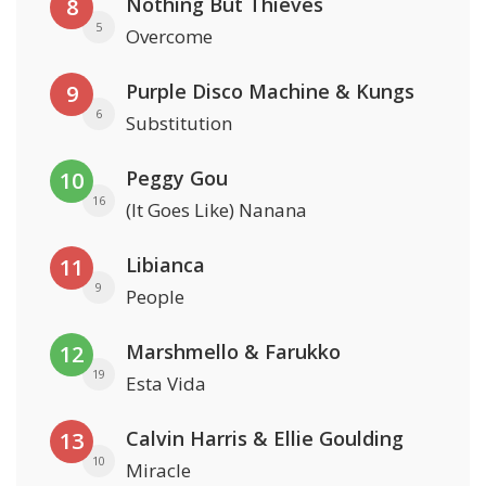
Nothing But Thieves
8
5
Overcome
Purple Disco Machine & Kungs
9
6
Substitution
Peggy Gou
10
16
(It Goes Like) Nanana
Libianca
11
9
People
Marshmello & Farukko
12
19
Esta Vida
Calvin Harris & Ellie Goulding
13
10
Miracle