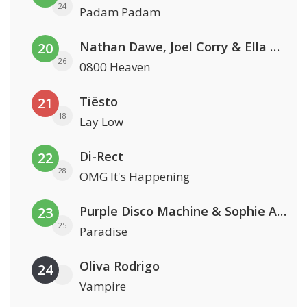
24
Padam Padam
Nathan Dawe, Joel Corry & Ella Henderson
20
26
0800 Heaven
Tiësto
21
18
Lay Low
Di-Rect
22
28
OMG It's Happening
Purple Disco Machine & Sophie And The Giants
23
25
Paradise
Oliva Rodrigo
24
Vampire