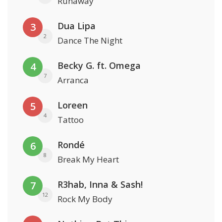
Runaway
Dua Lipa
3
2
Dance The Night
Becky G. ft. Omega
4
7
Arranca
Loreen
5
4
Tattoo
Rondé
6
8
Break My Heart
R3hab, Inna & Sash!
7
12
Rock My Body