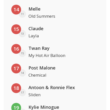
Melle
14
11
Old Summers
Claude
15
13
Layla
Twan Ray
16
15
My Hot Air Balloon
Post Malone
17
14
Chemical
Antoon & Ronnie Flex
18
17
Sliden
Kylie Minogue
19