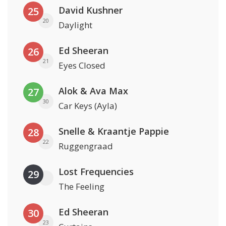
David Kushner
25
20
Daylight
Ed Sheeran
26
21
Eyes Closed
Alok & Ava Max
27
30
Car Keys (Ayla)
Snelle & Kraantje Pappie
28
22
Ruggengraad
Lost Frequencies
29
The Feeling
Ed Sheeran
30
23