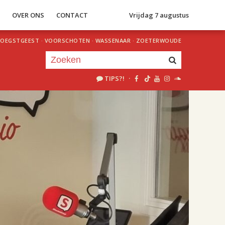
S
OVER ONS
CONTACT
Vrijdag 7 augustus
OEGSTGEEST
·
VOORSCHOTEN
·
WASSENAAR
·
ZOETERWOUDE
TIPS?!
·
Je luistert nu naar
uur 1 van 2
«
Vorig uur
Volgend uur
»
18.00