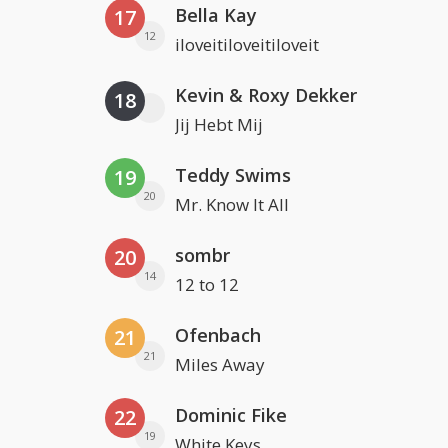
Bella Kay
17
12
iloveitiloveitiloveit
Kevin & Roxy Dekker
18
Jij Hebt Mij
Teddy Swims
19
20
Mr. Know It All
sombr
20
14
12 to 12
Ofenbach
21
21
Miles Away
Dominic Fike
22
19
White Keys