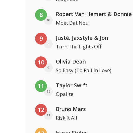
Robert Van Hemert & Donnie
8
10
Moët Dat Nou
Justė, Jaxstyle & Jon
9
5
Turn The Lights Off
Olivia Dean
10
9
So Easy (To Fall In Love)
Taylor Swift
11
16
Opalite
Bruno Mars
12
11
Risk It All
Harry Styles