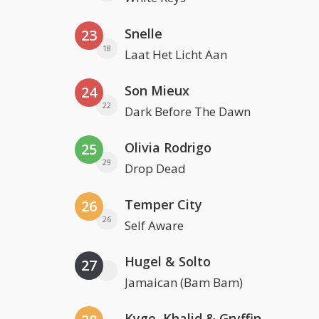
Snelle
23
18
Laat Het Licht Aan
Son Mieux
24
22
Dark Before The Dawn
Olivia Rodrigo
25
29
Drop Dead
Temper City
26
26
Self Aware
Hugel & Solto
27
Jamaican (Bam Bam)
Kygo, Khalid & Gryffin