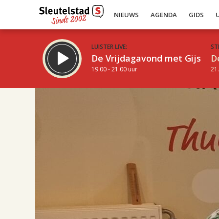
NIEUWS
AGENDA
GIDS
LUISTER LIVE:
ST
De Vrijdagavond met Gijs
D
19.00 - 21.00 uur
21.
17.00
Inklappen