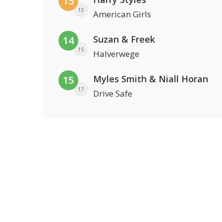
13
13
American Girls
Suzan & Freek
14
15
Halverwege
Myles Smith & Niall Horan
15
17
Drive Safe