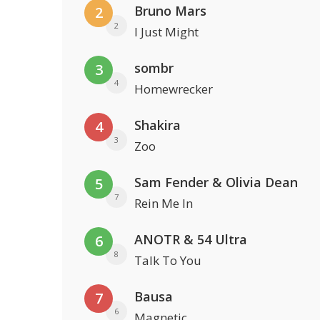
Bruno Mars
2
2
I Just Might
sombr
3
4
Homewrecker
Shakira
4
3
Zoo
Sam Fender & Olivia Dean
5
7
Rein Me In
ANOTR & 54 Ultra
6
8
Talk To You
Bausa
7
6
Magnetic