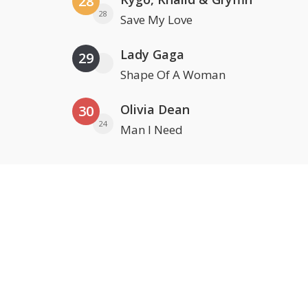
28
28
Save My Love
Lady Gaga
29
Shape Of A Woman
Olivia Dean
30
24
Man I Need