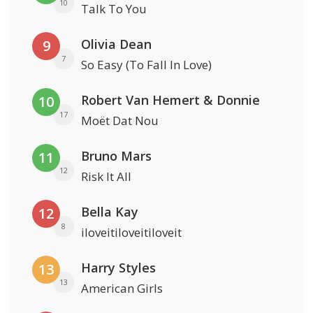
10
Talk To You
Olivia Dean
9
7
So Easy (To Fall In Love)
Robert Van Hemert & Donnie
10
17
Moët Dat Nou
Bruno Mars
11
12
Risk It All
Bella Kay
12
8
iloveitiloveitiloveit
Harry Styles
13
13
American Girls