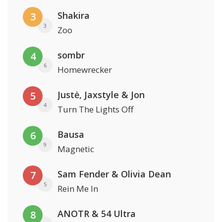
Shakira
3
3
Zoo
sombr
4
6
Homewrecker
Justė, Jaxstyle & Jon
5
4
Turn The Lights Off
Bausa
6
9
Magnetic
Sam Fender & Olivia Dean
7
5
Rein Me In
ANOTR & 54 Ultra
8