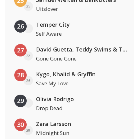
25
25
Uitslover
Temper City
26
Self Aware
David Guetta, Teddy Swims & Tones And I
27
22
Gone Gone Gone
Kygo, Khalid & Gryffin
28
26
Save My Love
Olivia Rodrigo
29
Drop Dead
Zara Larsson
30
28
Midnight Sun