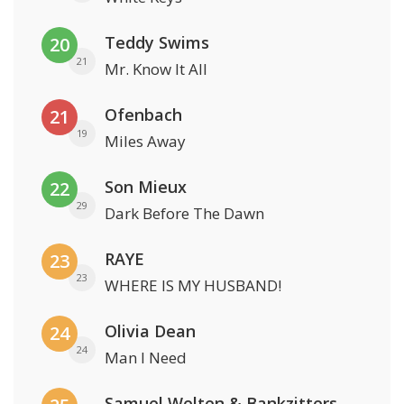
Teddy Swims
20
21
Mr. Know It All
Ofenbach
21
19
Miles Away
Son Mieux
22
29
Dark Before The Dawn
RAYE
23
23
WHERE IS MY HUSBAND!
Olivia Dean
24
24
Man I Need
Samuel Welten & Bankzitters