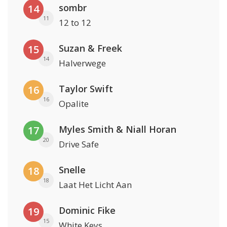
sombr
14
11
12 to 12
Suzan & Freek
15
14
Halverwege
Taylor Swift
16
16
Opalite
Myles Smith & Niall Horan
17
20
Drive Safe
Snelle
18
18
Laat Het Licht Aan
Dominic Fike
19
15
White Keys