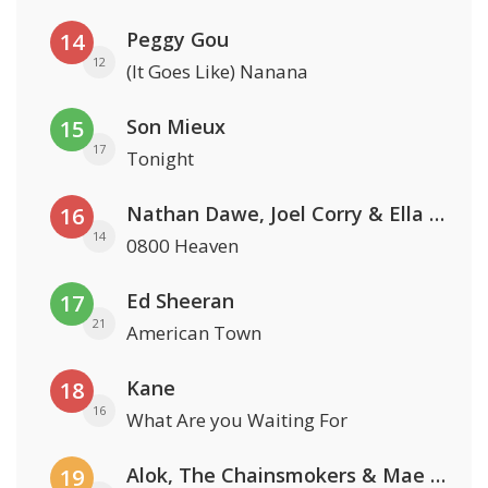
Peggy Gou
14
12
(It Goes Like) Nanana
Son Mieux
15
17
Tonight
Nathan Dawe, Joel Corry & Ella Henderson
16
14
0800 Heaven
Ed Sheeran
17
21
American Town
Kane
18
16
What Are you Waiting For
Alok, The Chainsmokers & Mae Stephens
19