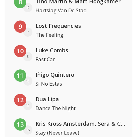
Tino Martin & Mart Hoogkamer
8
10
Hartslag Van De Stad
Lost Frequencies
9
7
The Feeling
Luke Combs
10
8
Fast Car
Iñigo Quintero
11
13
Si No Estás
Dua Lipa
12
11
Dance The Night
Kris Kross Amsterdam, Sera & Conor Maynard
13
15
Stay (Never Leave)