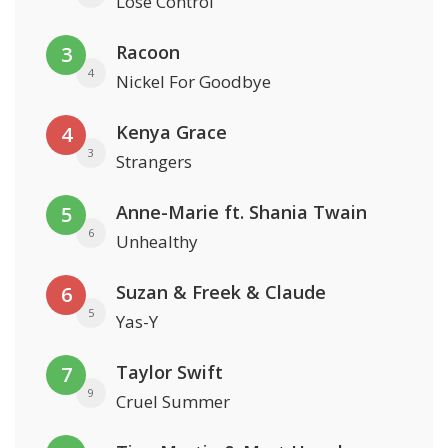
Lose Control
Racoon
3
4
Nickel For Goodbye
Kenya Grace
4
3
Strangers
Anne-Marie ft. Shania Twain
5
6
Unhealthy
Suzan & Freek & Claude
6
5
Yas-Y
Taylor Swift
7
9
Cruel Summer