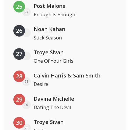
Post Malone
25
27
Enough Is Enough
Noah Kahan
26
Stick Season
Troye Sivan
27
One Of Your Girls
Calvin Harris & Sam Smith
28
26
Desire
Davina Michelle
29
20
Dating The Devil
Troye Sivan
30
25