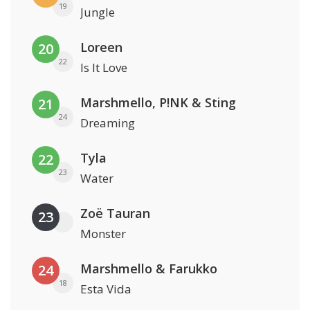
19
Jungle
Loreen
20
22
Is It Love
Marshmello, P!NK & Sting
21
24
Dreaming
Tyla
22
23
Water
Zoë Tauran
23
Monster
Marshmello & Farukko
24
18
Esta Vida