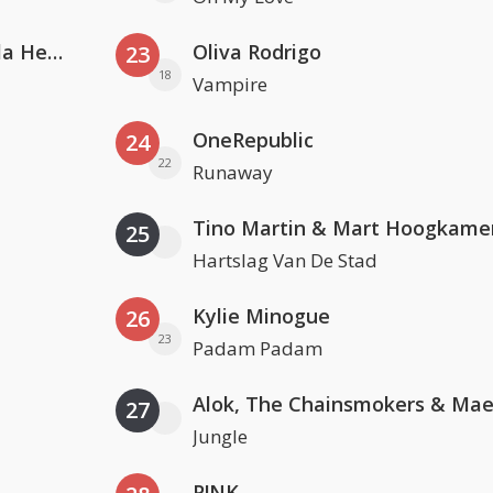
Nathan Dawe, Joel Corry & Ella Henderson
Oliva Rodrigo
23
18
Vampire
OneRepublic
24
22
Runaway
Tino Martin & Mart Hoogkame
25
Hartslag Van De Stad
Kylie Minogue
26
23
Padam Padam
27
Jungle
P!NK