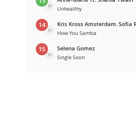
13
19
Unhealthy
14
12
How You Samba
Selena Gomez
15
13
Single Soon