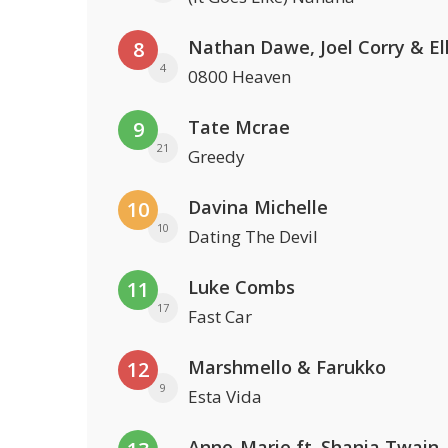
8
4
0800 Heaven
Tate Mcrae
9
21
Greedy
Davina Michelle
10
10
Dating The Devil
Luke Combs
11
17
Fast Car
Marshmello & Farukko
12
9
Esta Vida
Anne-Marie ft. Shania Twain