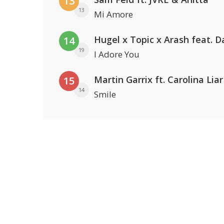
13
13
Mi Amore
14
19
I Adore You
Martin Garrix ft. Carolina Liar
15
14
Smile