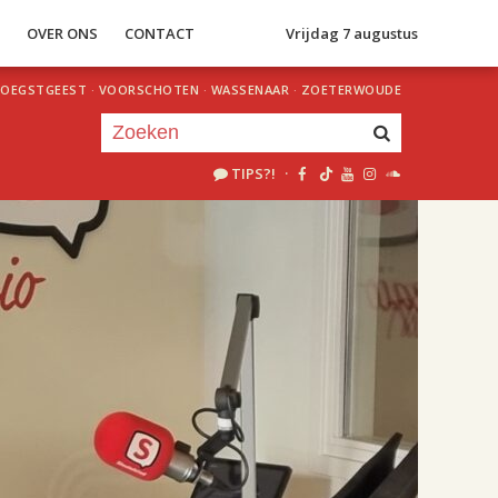
S
OVER ONS
CONTACT
Vrijdag 7 augustus
OEGSTGEEST
·
VOORSCHOTEN
·
WASSENAAR
·
ZOETERWOUDE
TIPS?!
·
Je luistert nu naar
uur 1 van 2
«
Vorig uur
Volgend uur
»
18.00