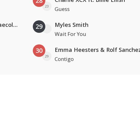
28
23
Guess
Hugel x Topic x Arash feat. Daecolm
Myles Smith
29
Wait For You
Emma Heesters & Rolf Sanche
30
29
Contigo