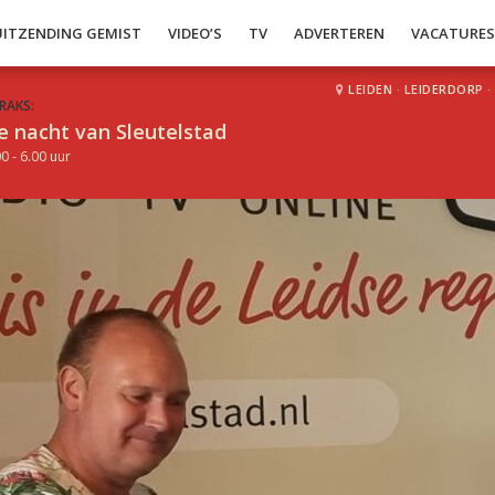
UITZENDING GEMIST
VIDEO’S
TV
ADVERTEREN
VACATURE
LEIDEN
·
LEIDERDORP
·
RAKS:
e nacht van Sleutelstad
0 - 6.00 uur