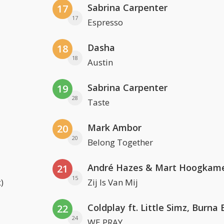
Sabrina Carpenter
17
17
Espresso
Dasha
18
18
Austin
Sabrina Carpenter
19
28
Taste
Mark Ambor
20
20
Belong Together
André Hazes & Mart Hoogkam
21
15
)
Zij Is Van Mij
22
24
WE PRAY