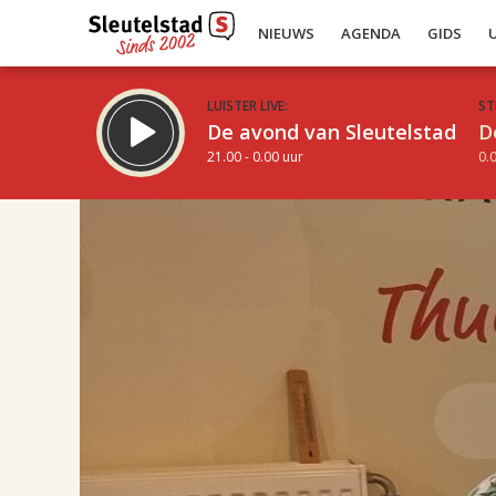
NIEUWS
AGENDA
GIDS
LUISTER LIVE:
ST
De avond van Sleutelstad
D
21.00 - 0.00 uur
0.0
17.00
Inklappen