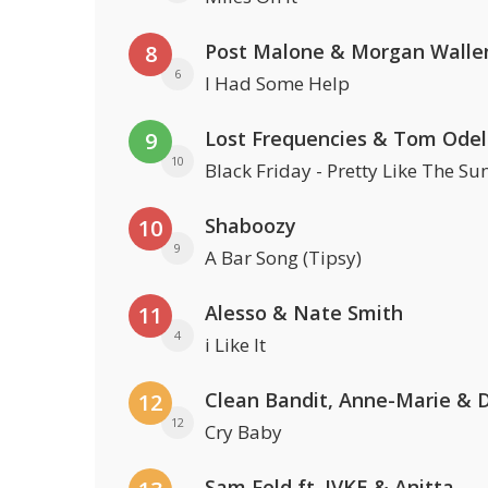
Post Malone & Morgan Walle
8
6
I Had Some Help
Lost Frequencies & Tom Odel
9
10
Black Friday - Pretty Like The Su
Shaboozy
10
9
A Bar Song (Tipsy)
Alesso & Nate Smith
11
4
i Like It
12
12
Cry Baby
Sam Feld ft. JVKE & Anitta