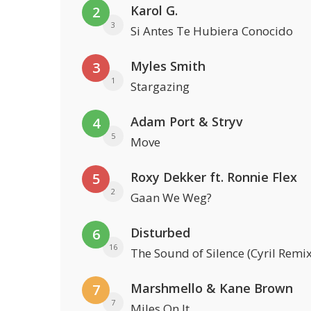
Karol G.
2
3
Si Antes Te Hubiera Conocido
Myles Smith
3
1
Stargazing
Adam Port & Stryv
4
5
Move
Roxy Dekker ft. Ronnie Flex
5
2
Gaan We Weg?
Disturbed
6
16
The Sound of Silence (Cyril Remix
Marshmello & Kane Brown
7
7
Miles On It