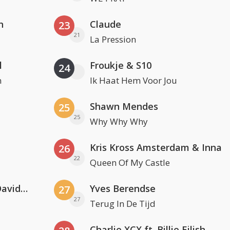
n
Claude
23
21
La Pression
l
Froukje & S10
24
n
Ik Haat Hem Voor Jou
Shawn Mendes
25
25
Why Why Why
Kris Kross Amsterdam & Inna
26
22
Queen Of My Castle
Clean Bandit, Anne-Marie & David Guetta
Yves Berendse
27
27
Terug In De Tijd
Charlie XCX ft. Billie Eilish