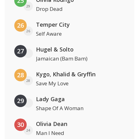
25
29
Drop Dead
Temper City
26
26
Self Aware
Hugel & Solto
27
Jamaican (Bam Bam)
Kygo, Khalid & Gryffin
28
28
Save My Love
Lady Gaga
29
Shape Of A Woman
Olivia Dean
30
24
Man I Need