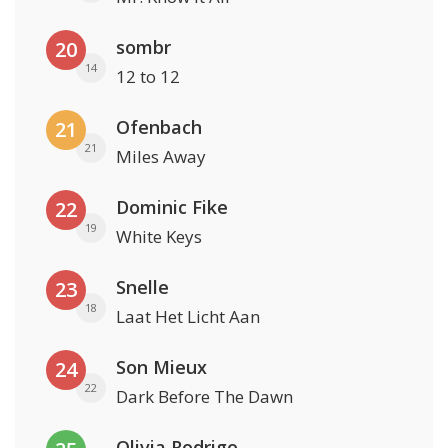
sombr
20
14
12 to 12
Ofenbach
21
21
Miles Away
Dominic Fike
22
19
White Keys
Snelle
23
18
Laat Het Licht Aan
Son Mieux
24
22
Dark Before The Dawn
Olivia Rodrigo