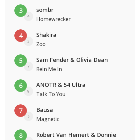
sombr
3
4
Homewrecker
Shakira
4
3
Zoo
Sam Fender & Olivia Dean
5
7
Rein Me In
ANOTR & 54 Ultra
6
8
Talk To You
Bausa
7
6
Magnetic
Robert Van Hemert & Donnie
8