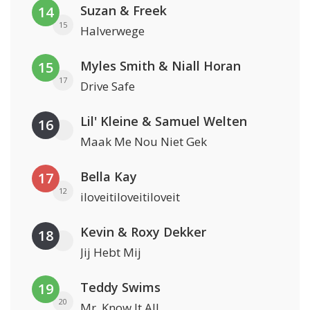
Suzan & Freek
14
15
Halverwege
Myles Smith & Niall Horan
15
17
Drive Safe
Lil' Kleine & Samuel Welten
16
Maak Me Nou Niet Gek
Bella Kay
17
12
iloveitiloveitiloveit
Kevin & Roxy Dekker
18
Jij Hebt Mij
Teddy Swims
19
20
Mr. Know It All