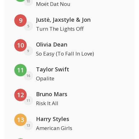
10
Moët Dat Nou
Justė, Jaxstyle & Jon
9
5
Turn The Lights Off
Olivia Dean
10
9
So Easy (To Fall In Love)
Taylor Swift
11
16
Opalite
Bruno Mars
12
11
Risk It All
Harry Styles
13
13
American Girls