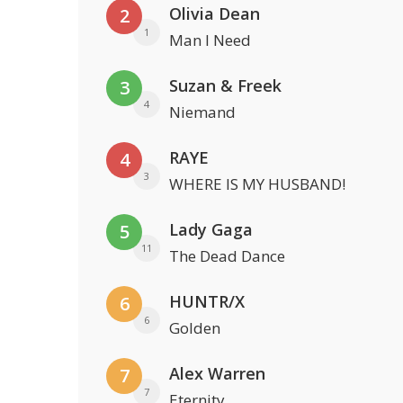
Olivia Dean
2
1
Man I Need
Suzan & Freek
3
4
Niemand
RAYE
4
3
WHERE IS MY HUSBAND!
Lady Gaga
5
11
The Dead Dance
HUNTR/X
6
6
Golden
Alex Warren
7
7
Eternity