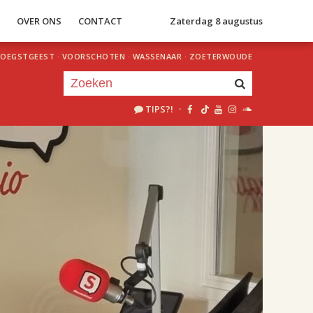
S
OVER ONS
CONTACT
Zaterdag 8 augustus
OEGSTGEEST
·
VOORSCHOTEN
·
WASSENAAR
·
ZOETERWOUDE
TIPS?!
·
Je luistert nu naar
uur 1 van 2
«
Vorig uur
Volgend uur
»
18.00