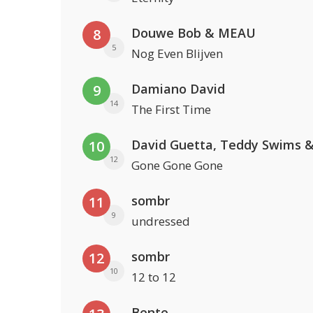
Douwe Bob & MEAU
8
5
Nog Even Blijven
Damiano David
9
14
The First Time
10
12
Gone Gone Gone
sombr
11
9
undressed
sombr
12
10
12 to 12
Bente