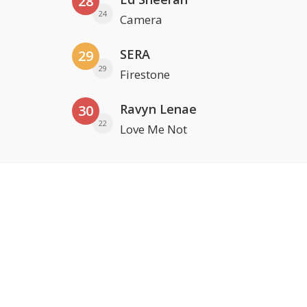
28
24
Camera
SERA
29
29
Firestone
Ravyn Lenae
30
22
Love Me Not