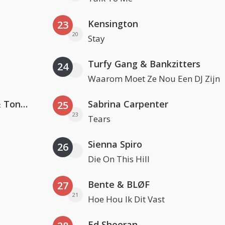
Kensington
23
20
Stay
Turfy Gang & Bankzitters
24
Waarom Moet Ze Nou Een DJ Zijn
David Guetta, Teddy Swims & Tones And I
Sabrina Carpenter
25
23
Tears
Sienna Spiro
26
Die On This Hill
Bente & BLØF
27
21
Hoe Hou Ik Dit Vast
Ed Sheeran