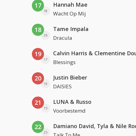
Hannah Mae
17
18
Wacht Op Mij
Tame Impala
18
26
Dracula
Calvin Harris & Clementine Do
19
17
Blessings
Justin Bieber
20
19
DAISIES
LUNA & Russo
21
15
Voorbestemd
Damiano David, Tyla & Nile Ro
22
25
Talk To Me