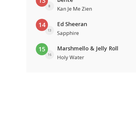
13
8
Kan Je Me Zien
Ed Sheeran
14
13
Sapphire
Marshmello & Jelly Roll
15
16
Holy Water