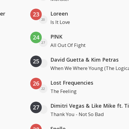
er
Loreen
23
20
Is It Love
P!NK
24
27
All Out Of Fight
David Guetta & Kim Petras
25
When We Where Young (The Logica
Lost Frequencies
26
22
The Feeling
27
Thank You - Not So Bad
Snelle