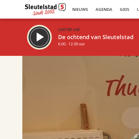
NIEUWS
AGENDA
GIDS
LUISTER LIVE:
De ochtend van Sleutelstad
6.00 - 12.00 uur
17.00
Inklappen