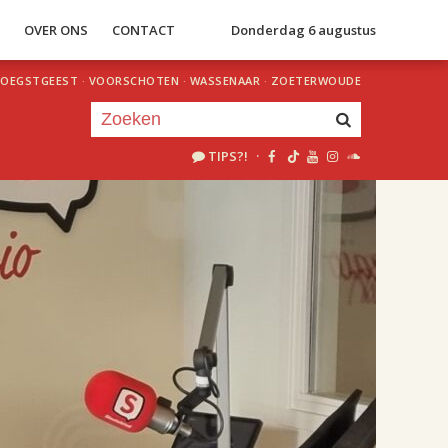
S
OVER ONS
CONTACT
Donderdag 6 augustus
OEGSTGEEST
·
VOORSCHOTEN
·
WASSENAAR
·
ZOETERWOUDE
TIPS?!
·
Je luistert nu naar
uur 1 van 2
«
Vorig uur
Volgend uur
»
18.00