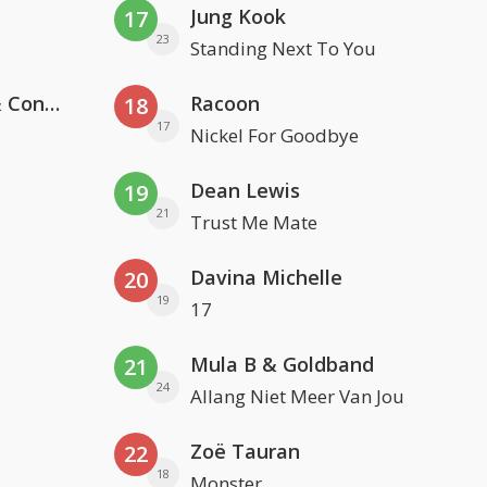
Jung Kook
17
23
Standing Next To You
Kris Kross Amsterdam, Sera & Conor Maynard
Racoon
18
17
Nickel For Goodbye
Dean Lewis
19
21
Trust Me Mate
Davina Michelle
20
19
17
Mula B & Goldband
21
24
Allang Niet Meer Van Jou
Zoë Tauran
22
18
Monster