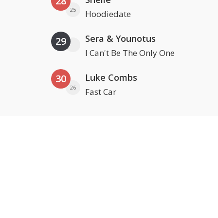
28
25
Hoodiedate
Sera & Younotus
29
I Can't Be The Only One
Luke Combs
30
26
Fast Car