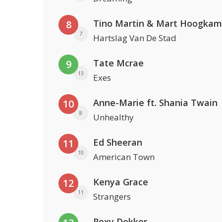
Tino Martin & Mart Hoogkam
8
7
Hartslag Van De Stad
Tate Mcrae
9
13
Exes
Anne-Marie ft. Shania Twain
10
8
Unhealthy
Ed Sheeran
11
10
American Town
Kenya Grace
12
11
Strangers
Roxy Dekker