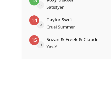
13
16
Satisfyer
Taylor Swift
14
12
Cruel Summer
Suzan & Freek & Claude
15
14
Yas-Y