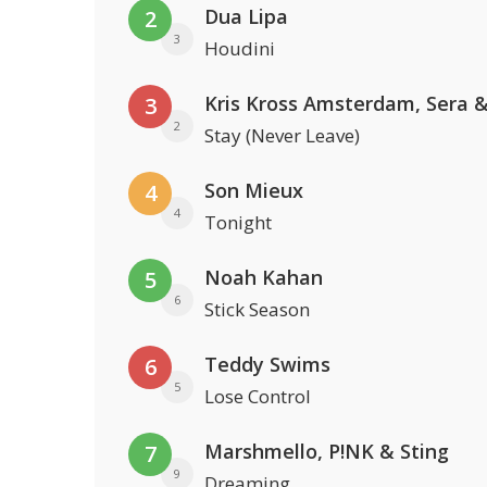
Dua Lipa
2
3
Houdini
3
2
Stay (Never Leave)
Son Mieux
4
4
Tonight
Noah Kahan
5
6
Stick Season
Teddy Swims
6
5
Lose Control
Marshmello, P!NK & Sting
7
9
Dreaming