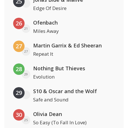
25
Edge Of Desire
Ofenbach
26
21
Miles Away
Martin Garrix & Ed Sheeran
27
27
Repeat It
Nothing But Thieves
28
29
Evolution
S10 & Oscar and the Wolf
29
Safe and Sound
Olivia Dean
30
25
So Easy (To Fall In Love)