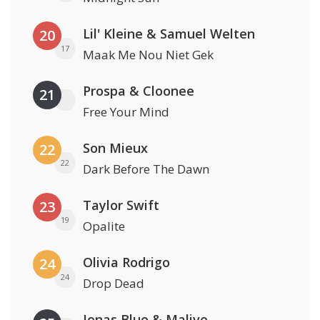
Lil' Kleine & Samuel Welten
20
17
Maak Me Nou Niet Gek
Prospa & Cloonee
21
Free Your Mind
Son Mieux
22
22
Dark Before The Dawn
Taylor Swift
23
19
Opalite
Olivia Rodrigo
24
24
Drop Dead
Jonas Blue & Malive