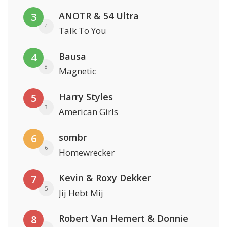
ANOTR & 54 Ultra
3
4
Talk To You
Bausa
4
8
Magnetic
Harry Styles
5
3
American Girls
sombr
6
6
Homewrecker
Kevin & Roxy Dekker
7
5
Jij Hebt Mij
Robert Van Hemert & Donnie
8