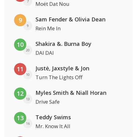
7
Moët Dat Nou
Sam Fender & Olivia Dean
9
9
Rein Me In
Shakira &. Burna Boy
10
20
DAI DAI
Justė, Jaxstyle & Jon
11
10
Turn The Lights Off
Myles Smith & Niall Horan
12
13
Drive Safe
Teddy Swims
13
16
Mr. Know It All