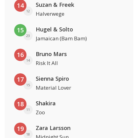
Suzan & Freek
14
12
Halverwege
Hugel & Solto
15
23
Jamaican (Bam Bam)
Bruno Mars
16
14
Risk It All
Sienna Spiro
17
15
Material Lover
Shakira
18
11
Zoo
Zara Larsson
19
18
Midnight Sun