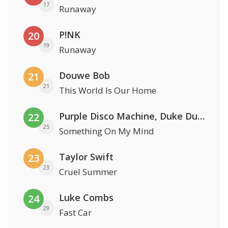
17
Runaway
P!NK
20
19
Runaway
Douwe Bob
21
21
This World Is Our Home
Purple Disco Machine, Duke Dumont & Nothing But Thieves
22
25
Something On My Mind
Taylor Swift
23
23
Cruel Summer
Luke Combs
24
29
Fast Car