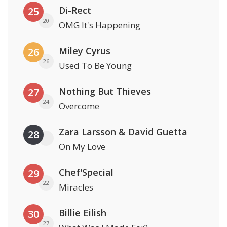
Di-Rect
25
20
OMG It's Happening
Miley Cyrus
26
26
Used To Be Young
Nothing But Thieves
27
24
Overcome
Zara Larsson & David Guetta
28
On My Love
Chef'Special
29
22
Miracles
Billie Eilish
30
27