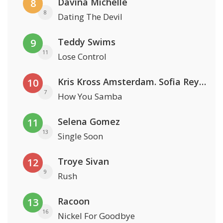
Davina Michelle
8
8
Dating The Devil
Teddy Swims
9
11
Lose Control
Kris Kross Amsterdam. Sofia Reyes & Tinie Tempah
10
7
How You Samba
Selena Gomez
11
13
Single Soon
Troye Sivan
12
9
Rush
Racoon
13
16
Nickel For Goodbye