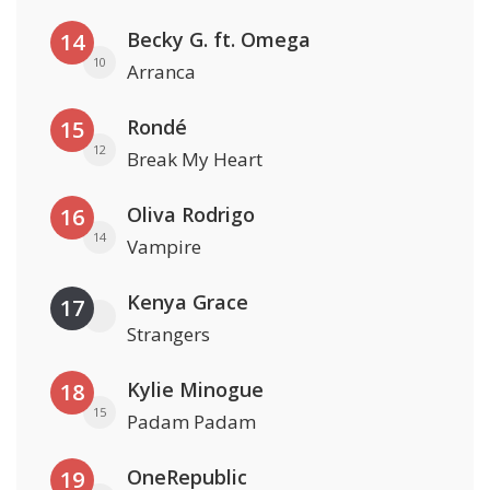
Becky G. ft. Omega
14
10
Arranca
Rondé
15
12
Break My Heart
Oliva Rodrigo
16
14
Vampire
Kenya Grace
17
Strangers
Kylie Minogue
18
15
Padam Padam
OneRepublic
19