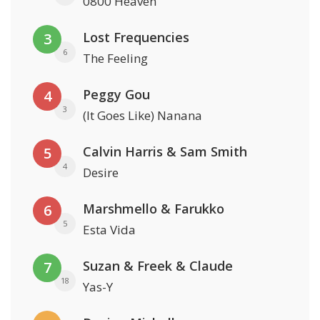
0800 Heaven
Lost Frequencies
3
6
The Feeling
Peggy Gou
4
3
(It Goes Like) Nanana
Calvin Harris & Sam Smith
5
4
Desire
Marshmello & Farukko
6
5
Esta Vida
Suzan & Freek & Claude
7
18
Yas-Y