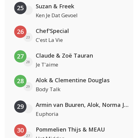
Suzan & Freek
25
Ken Je Dat Gevoel
Chef'Special
26
23
C'est La Vie
Claude & Zoë Tauran
27
28
Je T'aime
Alok & Clementine Douglas
28
29
Body Talk
Armin van Buuren, Alok, Norma Jean Martine & LAWRENT
29
Euphoria
Pommelien Thijs & MEAU
30
27