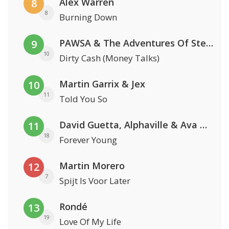
Alex Warren
8
8
Burning Down
PAWSA & The Adventures Of Stevie V
9
10
Dirty Cash (Money Talks)
Martin Garrix & Jex
10
11
Told You So
David Guetta, Alphaville & Ava Max
11
18
Forever Young
Martin Morero
12
7
Spijt Is Voor Later
Rondé
13
19
Love Of My Life