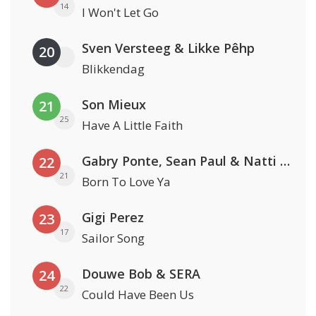
14
I Won't Let Go
Sven Versteeg & Likke Pêhp
20
Blikkendag
Son Mieux
21
25
Have A Little Faith
Gabry Ponte, Sean Paul & Natti Natasha
22
21
Born To Love Ya
Gigi Perez
23
17
Sailor Song
Douwe Bob & SERA
24
22
Could Have Been Us