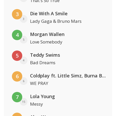
That's So True
Die With A Smile
3
3
Lady Gaga & Bruno Mars
Morgan Wallen
4
5
Love Somebody
Teddy Swims
5
4
Bad Dreams
Coldplay ft. Little Simz, Burna Boy, Elyanna & Tini
6
6
WE PRAY
Lola Young
7
15
Messy