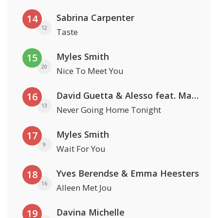
Sabrina Carpenter
14
12
Taste
Myles Smith
15
20
Nice To Meet You
David Guetta & Alesso feat. Madison Love
16
13
Never Going Home Tonight
Myles Smith
17
9
Wait For You
Yves Berendse & Emma Heesters
18
16
Alleen Met Jou
Davina Michelle
19