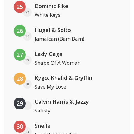
Dominic Fike
25
22
White Keys
Hugel & Solto
26
27
Jamaican (Bam Bam)
Lady Gaga
27
29
Shape Of A Woman
Kygo, Khalid & Gryffin
28
28
Save My Love
Calvin Harris & Jazzy
29
Satisfy
Snelle
30
23