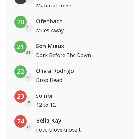
Material Lover
Ofenbach
20
21
Miles Away
Son Mieux
21
24
Dark Before The Dawn
Olivia Rodrigo
22
25
Drop Dead
sombr
23
20
12 to 12
Bella Kay
24
17
iloveitiloveitiloveit