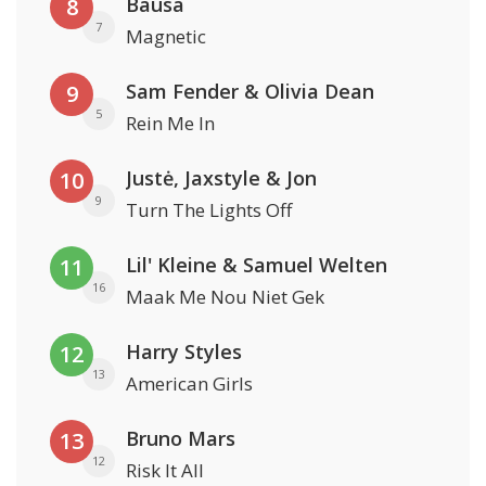
Bausa
8
7
Magnetic
Sam Fender & Olivia Dean
9
5
Rein Me In
Justė, Jaxstyle & Jon
10
9
Turn The Lights Off
Lil' Kleine & Samuel Welten
11
16
Maak Me Nou Niet Gek
Harry Styles
12
13
American Girls
Bruno Mars
13
12
Risk It All