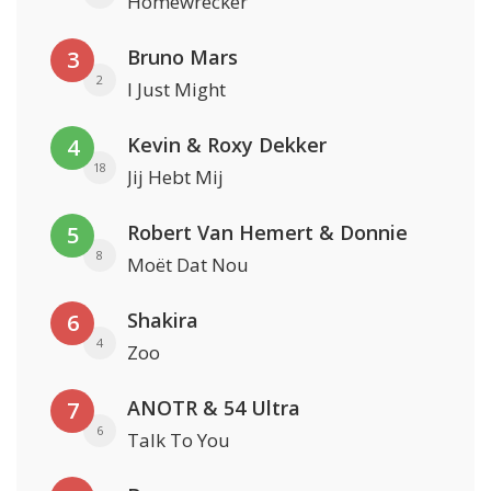
Homewrecker
Bruno Mars
3
2
I Just Might
Kevin & Roxy Dekker
4
18
Jij Hebt Mij
Robert Van Hemert & Donnie
5
8
Moët Dat Nou
Shakira
6
4
Zoo
ANOTR & 54 Ultra
7
6
Talk To You