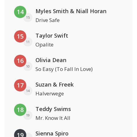
Myles Smith & Niall Horan
14
15
Drive Safe
Taylor Swift
15
11
Opalite
Olivia Dean
16
10
So Easy (To Fall In Love)
Suzan & Freek
17
14
Halverwege
Teddy Swims
18
19
Mr. Know It All
Sienna Spiro
19