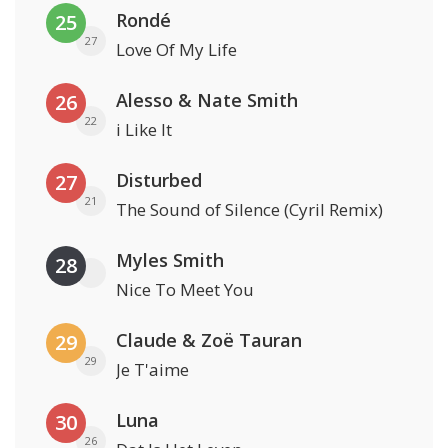
Rondé
25
27
Love Of My Life
Alesso & Nate Smith
26
22
i Like It
Disturbed
27
21
The Sound of Silence (Cyril Remix)
Myles Smith
28
Nice To Meet You
Claude & Zoë Tauran
29
29
Je T'aime
Luna
30
26