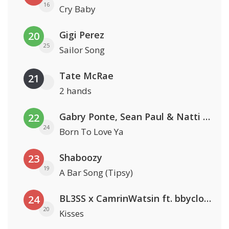
16
Cry Baby
Gigi Perez
20
25
Sailor Song
Tate McRae
21
2 hands
Gabry Ponte, Sean Paul & Natti Natasha
22
24
Born To Love Ya
Shaboozy
23
19
A Bar Song (Tipsy)
BL3SS x CamrinWatsin ft. bbyclose
24
20
Kisses