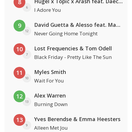
Hugel x Topic x Arash feat. Daecolm
8
6
I Adore You
David Guetta & Alesso feat. Madison Love
9
12
Never Going Home Tonight
Lost Frequencies & Tom Odell
10
7
Black Friday - Pretty Like The Sun
Myles Smith
11
10
Wait For You
Alex Warren
12
13
Burning Down
Yves Berendse & Emma Heesters
13
9
Alleen Met Jou