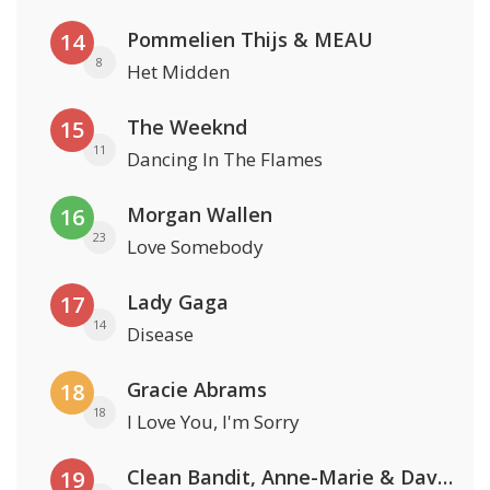
Pommelien Thijs & MEAU
14
8
Het Midden
The Weeknd
15
11
Dancing In The Flames
Morgan Wallen
16
23
Love Somebody
Lady Gaga
17
14
Disease
Gracie Abrams
18
18
I Love You, I'm Sorry
Clean Bandit, Anne-Marie & David Guetta
19