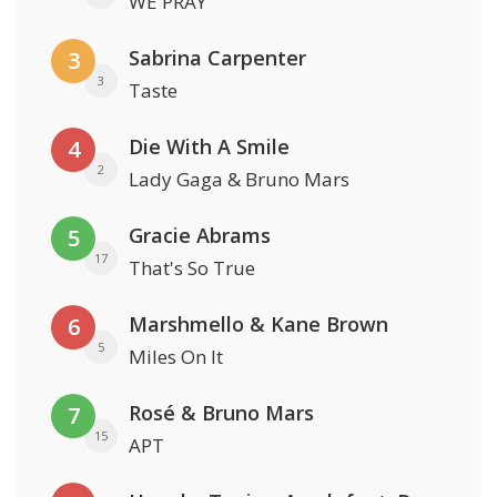
WE PRAY
Sabrina Carpenter
3
3
Taste
Die With A Smile
4
2
Lady Gaga & Bruno Mars
Gracie Abrams
5
17
That's So True
Marshmello & Kane Brown
6
5
Miles On It
Rosé & Bruno Mars
7
15
APT