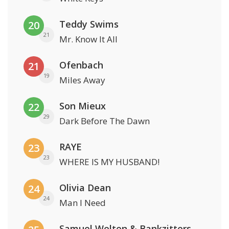
Teddy Swims
20
21
Mr. Know It All
Ofenbach
21
19
Miles Away
Son Mieux
22
29
Dark Before The Dawn
RAYE
23
23
WHERE IS MY HUSBAND!
Olivia Dean
24
24
Man I Need
Samuel Welten & Bankzitters