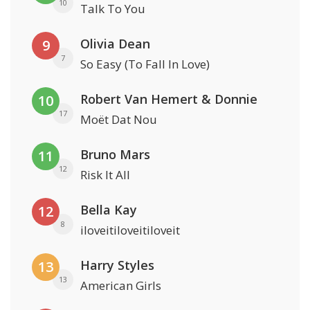
10
Talk To You
Olivia Dean
9
7
So Easy (To Fall In Love)
Robert Van Hemert & Donnie
10
17
Moët Dat Nou
Bruno Mars
11
12
Risk It All
Bella Kay
12
8
iloveitiloveitiloveit
Harry Styles
13
13
American Girls