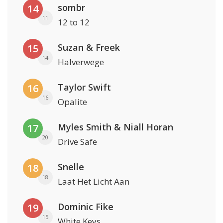
sombr
14
11
12 to 12
Suzan & Freek
15
14
Halverwege
Taylor Swift
16
16
Opalite
Myles Smith & Niall Horan
17
20
Drive Safe
Snelle
18
18
Laat Het Licht Aan
Dominic Fike
19
15
White Keys