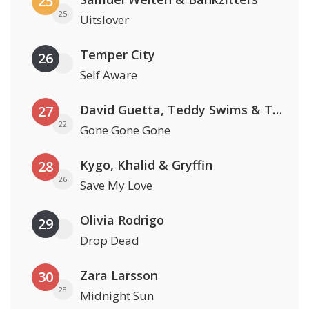
25
25
Uitslover
Temper City
26
Self Aware
David Guetta, Teddy Swims & Tones And I
27
22
Gone Gone Gone
Kygo, Khalid & Gryffin
28
26
Save My Love
Olivia Rodrigo
29
Drop Dead
Zara Larsson
30
28
Midnight Sun