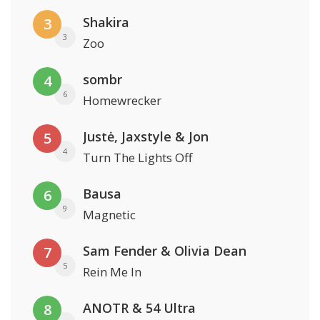
Shakira
3
3
Zoo
sombr
4
6
Homewrecker
Justė, Jaxstyle & Jon
5
4
Turn The Lights Off
Bausa
6
9
Magnetic
Sam Fender & Olivia Dean
7
5
Rein Me In
ANOTR & 54 Ultra
8