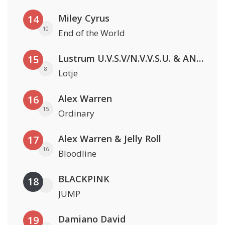
Miley Cyrus
14
10
End of the World
Lustrum U.V.S.V/N.V.V.S.U. & ANNO ONS & Jopke van Dobbenburgh & Roeland Beelen
15
8
Lotje
Alex Warren
16
15
Ordinary
Alex Warren & Jelly Roll
17
16
Bloodline
BLACKPINK
18
JUMP
Damiano David
19