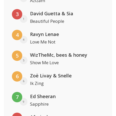
Azizam
David Guetta & Sia
3
1
Beautiful People
Ravyn Lenae
4
4
Love Me Not
WizTheMc, bees & honey
5
5
Show Me Love
Zoë Livay & Snelle
6
6
Ik Zing
Ed Sheeran
7
9
Sapphire