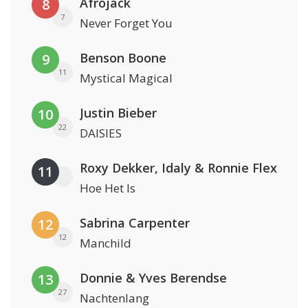
Afrojack
8
7
Never Forget You
Benson Boone
9
11
Mystical Magical
Justin Bieber
10
22
DAISIES
Roxy Dekker, Idaly & Ronnie Flex
11
Hoe Het Is
Sabrina Carpenter
12
12
Manchild
Donnie & Yves Berendse
13
27
Nachtenlang