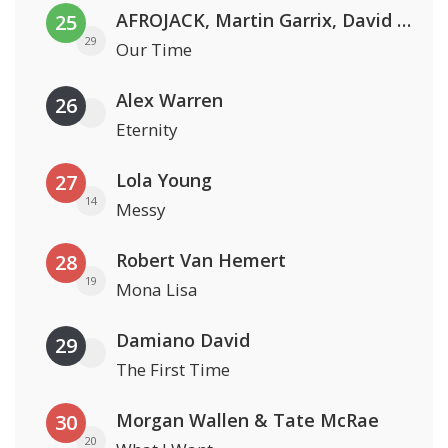
AFROJACK, Martin Garrix, David Guetta & Amél
25
29
Our Time
Alex Warren
26
Eternity
Lola Young
27
14
Messy
Robert Van Hemert
28
19
Mona Lisa
Damiano David
29
The First Time
Morgan Wallen & Tate McRae
30
20