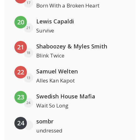
17
Born With a Broken Heart
Lewis Capaldi
20
21
Survive
Shaboozey & Myles Smith
21
18
Blink Twice
Samuel Welten
22
13
Alles Kan Kapot
Swedish House Mafia
23
24
Wait So Long
sombr
24
undressed