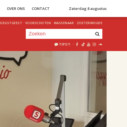
S
OVER ONS
CONTACT
Zaterdag 8 augustus
OEGSTGEEST
·
VOORSCHOTEN
·
WASSENAAR
·
ZOETERWOUDE
TIPS?!
·
Je luistert nu naar
uur 1 van 2
«
Vorig uur
Volgend uur
»
18.00