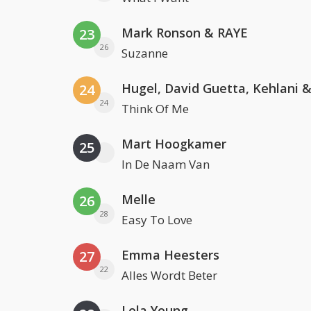
Mark Ronson & RAYE
23
26
Suzanne
24
24
Think Of Me
Mart Hoogkamer
25
In De Naam Van
Melle
26
28
Easy To Love
Emma Heesters
27
22
Alles Wordt Beter
Lola Young