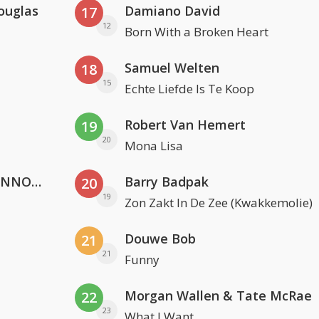
ouglas
Damiano David
17
12
Born With a Broken Heart
Samuel Welten
18
15
Echte Liefde Is Te Koop
Robert Van Hemert
19
20
Mona Lisa
Lustrum U.V.S.V/N.V.V.S.U. & ANNO ONS & Jopke van Dobbenburgh & Roeland Beelen
Barry Badpak
20
19
Zon Zakt In De Zee (Kwakkemolie)
Douwe Bob
21
21
Funny
Morgan Wallen & Tate McRae
22
23
What I Want