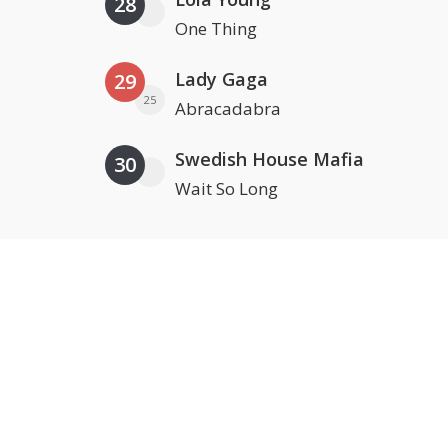
28
One Thing
Lady Gaga
29
25
Abracadabra
Swedish House Mafia
30
Wait So Long