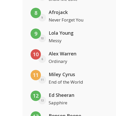
Afrojack
8
9
Never Forget You
Lola Young
9
10
Messy
Alex Warren
10
6
Ordinary
Miley Cyrus
11
11
End of the World
Ed Sheeran
12
13
Sapphire
Benson Boone