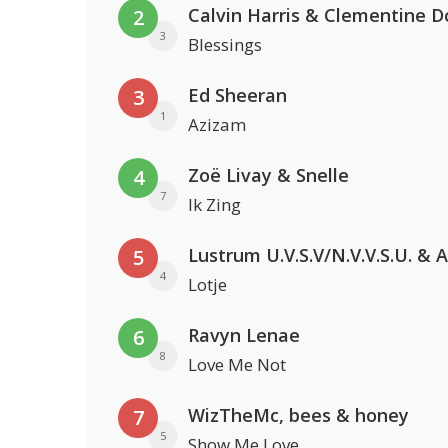
Calvin Harris & Clementine D
2
3
Blessings
Ed Sheeran
3
1
Azizam
Zoë Livay & Snelle
4
7
Ik Zing
5
4
Lotje
Ravyn Lenae
6
8
Love Me Not
WizTheMc, bees & honey
7
5
Show Me Love