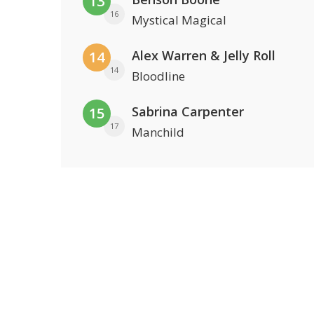
13
16
Mystical Magical
Alex Warren & Jelly Roll
14
14
Bloodline
Sabrina Carpenter
15
17
Manchild