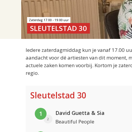
Zaterdag 17.00 - 19.00 uur
SLEUTELSTAD 30
Iedere zaterdagmiddag kun je vanaf 17.00 uur
aandacht voor dé artiesten van dit moment, m
actuele zaken komen voorbij. Kortom je zater
regio.
Sleutelstad 30
David Guetta & Sia
1
2
Beautiful People