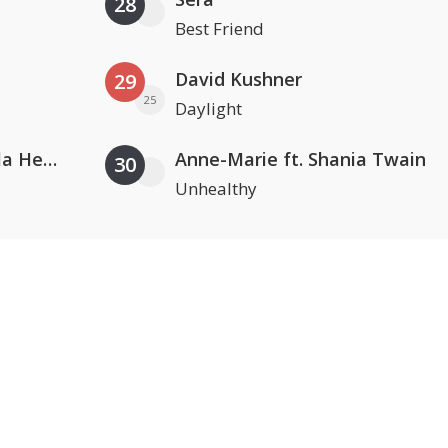
28
Best Friend
David Kushner
29
25
Daylight
Nathan Dawe, Joel Corry & Ella Henderson
Anne-Marie ft. Shania Twain
30
Unhealthy