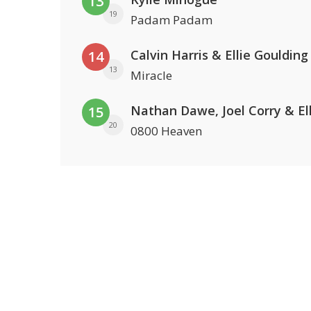
13
19
Padam Padam
Calvin Harris & Ellie Goulding
14
13
Miracle
15
20
0800 Heaven