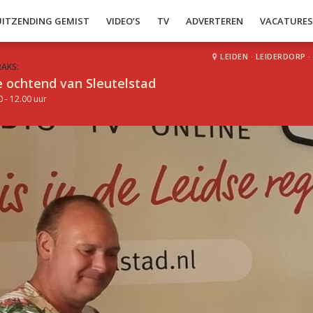
UITZENDING GEMIST
VIDEO’S
TV
ADVERTEREN
VACATURE
LEIDEN
·
LEIDERDORP
·
RAKS:
 ochtend van Sleutelstad
0 - 12.00 uur