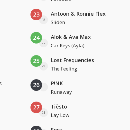
Antoon & Ronnie Flex
23
18
Sliden
Alok & Ava Max
24
27
Car Keys (Ayla)
Lost Frequencies
25
29
The Feeling
s
P!NK
26
Runaway
Tiësto
27
21
Lay Low
Sera