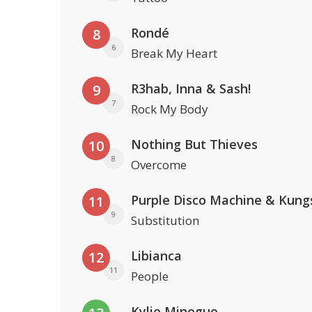
Rondé
8
6
Break My Heart
R3hab, Inna & Sash!
9
7
Rock My Body
Nothing But Thieves
10
8
Overcome
Purple Disco Machine & Kung
11
9
Substitution
Libianca
12
11
People
Kylie Minogue