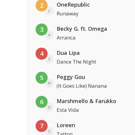
OneRepublic
2
2
Runaway
Becky G. ft. Omega
3
4
Arranca
Dua Lipa
4
3
Dance The Night
Peggy Gou
5
10
(It Goes Like) Nanana
Marshmello & Farukko
6
12
Esta Vida
Loreen
7
5
Tattoo