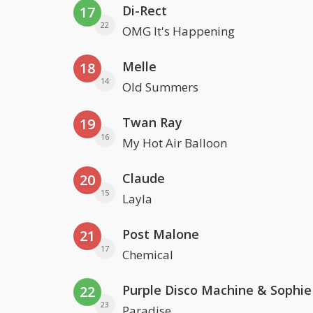
Di-Rect
17
22
OMG It's Happening
Melle
18
14
Old Summers
Twan Ray
19
16
My Hot Air Balloon
Claude
20
15
Layla
Post Malone
21
17
Chemical
22
23
Paradise