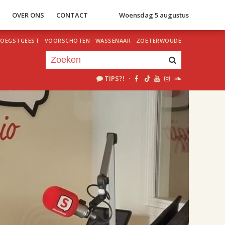
S
OVER ONS
CONTACT
Woensdag 5 augustus
OEGSTGEEST
·
VOORSCHOTEN
·
WASSENAAR
·
ZOETERWOUDE
TIPS?!
·
Je luistert nu naar
uur 1 van 2
«
Vorig uur
Volgend uur
»
18.00