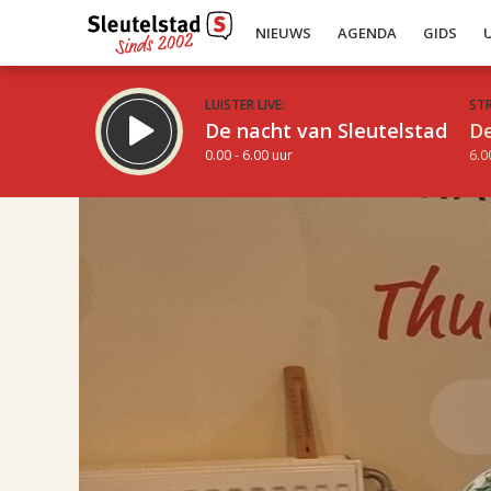
NIEUWS
AGENDA
GIDS
LUISTER LIVE:
ST
De nacht van Sleutelstad
De
0.00 - 6.00 uur
6.0
17.00
Inklappen