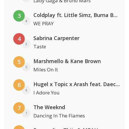
Lady Gaga & Bruno Mars
Coldplay ft. Little Simz, Burna Boy, Elyanna & Tini
3
4
WE PRAY
Sabrina Carpenter
4
3
Taste
Marshmello & Kane Brown
5
5
Miles On It
Hugel x Topic x Arash feat. Daecolm
6
6
I Adore You
The Weeknd
7
7
Dancing In The Flames