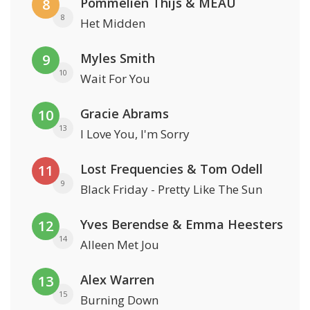
Pommelien Thijs & MEAU
8
8
Het Midden
Myles Smith
9
10
Wait For You
Gracie Abrams
10
13
I Love You, I'm Sorry
Lost Frequencies & Tom Odell
11
9
Black Friday - Pretty Like The Sun
Yves Berendse & Emma Heesters
12
14
Alleen Met Jou
Alex Warren
13
15
Burning Down