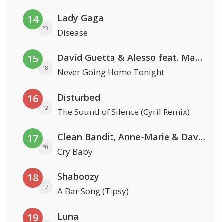
Lady Gaga
14
23
Disease
David Guetta & Alesso feat. Madison Love
15
18
Never Going Home Tonight
Disturbed
16
12
The Sound of Silence (Cyril Remix)
Clean Bandit, Anne-Marie & David Guetta
17
20
Cry Baby
Shaboozy
18
17
A Bar Song (Tipsy)
Luna
19