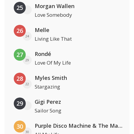
Morgan Wallen
25
Love Somebody
Melle
26
24
Living Like That
Rondé
27
29
Love Of My Life
Myles Smith
28
22
Stargazing
Gigi Perez
29
Sailor Song
Purple Disco Machine & The Magician
30
30