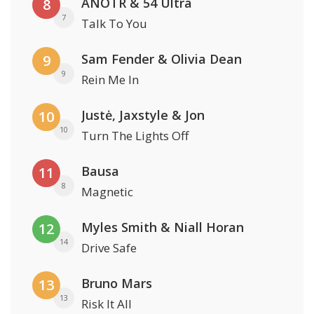
ANOTR & 54 Ultra
8
7
Talk To You
Sam Fender & Olivia Dean
9
9
Rein Me In
Justė, Jaxstyle & Jon
10
10
Turn The Lights Off
Bausa
11
8
Magnetic
Myles Smith & Niall Horan
12
14
Drive Safe
Bruno Mars
13
13
Risk It All