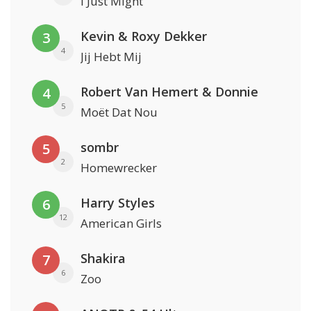
I Just Might
Kevin & Roxy Dekker
3
4
Jij Hebt Mij
Robert Van Hemert & Donnie
4
5
Moët Dat Nou
sombr
5
2
Homewrecker
Harry Styles
6
12
American Girls
Shakira
7
6
Zoo