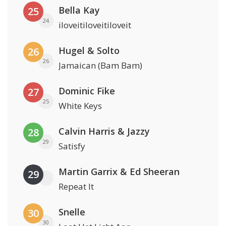
Bella Kay
25
24
iloveitiloveitiloveit
Hugel & Solto
26
26
Jamaican (Bam Bam)
Dominic Fike
27
25
White Keys
Calvin Harris & Jazzy
28
29
Satisfy
Martin Garrix & Ed Sheeran
29
Repeat It
Snelle
30
30