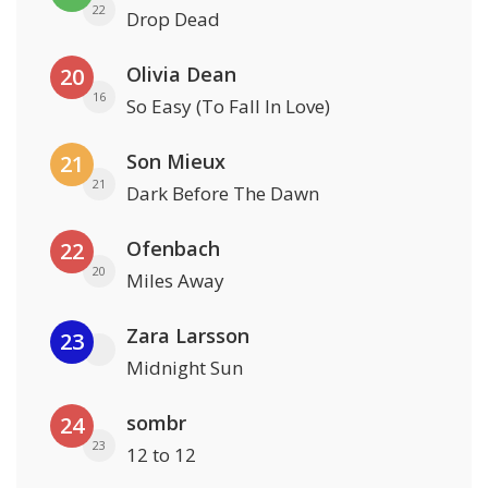
22
Drop Dead
Olivia Dean
20
16
So Easy (To Fall In Love)
Son Mieux
21
21
Dark Before The Dawn
Ofenbach
22
20
Miles Away
Zara Larsson
23
Midnight Sun
sombr
24
23
12 to 12