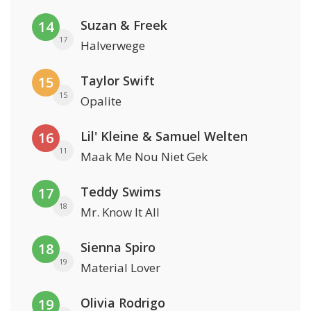
Suzan & Freek
14
17
Halverwege
Taylor Swift
15
15
Opalite
Lil' Kleine & Samuel Welten
16
11
Maak Me Nou Niet Gek
Teddy Swims
17
18
Mr. Know It All
Sienna Spiro
18
19
Material Lover
Olivia Rodrigo
19