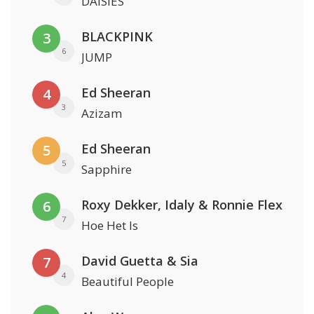
DAISIES
BLACKPINK
3
6
JUMP
Ed Sheeran
4
3
Azizam
Ed Sheeran
5
5
Sapphire
Roxy Dekker, Idaly & Ronnie Flex
6
7
Hoe Het Is
David Guetta & Sia
7
4
Beautiful People