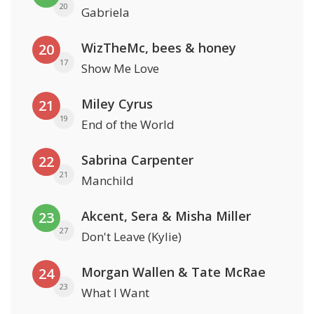
20
Gabriela
WizTheMc, bees & honey
20
17
Show Me Love
Miley Cyrus
21
19
End of the World
Sabrina Carpenter
22
21
Manchild
Akcent, Sera & Misha Miller
23
27
Don't Leave (Kylie)
Morgan Wallen & Tate McRae
24
23
What I Want