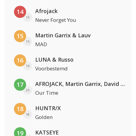
Afrojack
14
13
Never Forget You
Martin Garrix & Lauv
15
15
MAD
LUNA & Russo
16
16
Voorbestemd
AFROJACK, Martin Garrix, David Guetta & Amél
17
25
Our Time
HUNTR/X
18
18
Golden
KATSEYE
19