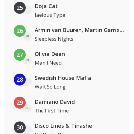
Doja Cat
25
Jaelous Type
Armin van Buuren, Martin Garrix & Libby Whitehouse
26
28
Sleepless Nights
Olivia Dean
27
29
Man I Need
Swedish House Mafia
28
Wait So Long
Damiano David
29
26
The First Time
Disco Lines & Tinashe
30