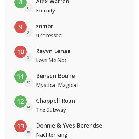
Alex Warren
8
11
Eternity
sombr
9
8
undressed
Ravyn Lenae
10
9
Love Me Not
Benson Boone
11
12
Mystical Magical
Chappell Roan
12
14
The Subway
Donnie & Yves Berendse
13
10
Nachtenlang