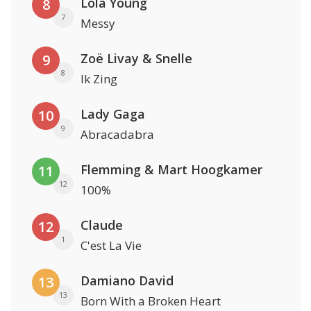
Lola Young
8
7
Messy
Zoë Livay & Snelle
9
8
Ik Zing
Lady Gaga
10
9
Abracadabra
Flemming & Mart Hoogkamer
11
12
100%
Claude
12
1
C'est La Vie
Damiano David
13
13
Born With a Broken Heart