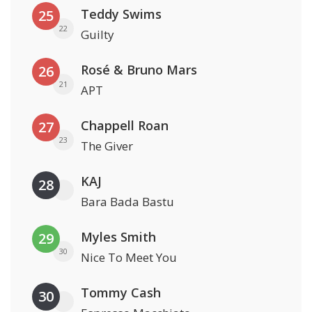
Teddy Swims
25
22
Guilty
Rosé & Bruno Mars
26
21
APT
Chappell Roan
27
23
The Giver
KAJ
28
Bara Bada Bastu
Myles Smith
29
30
Nice To Meet You
Tommy Cash
30