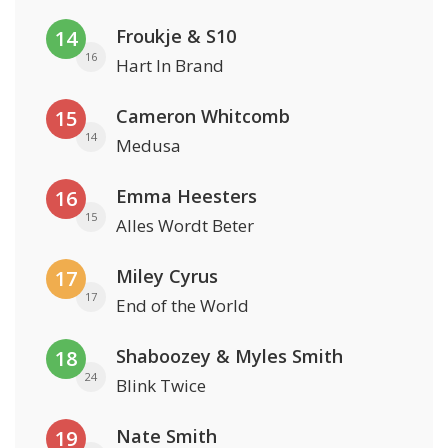
Froukje & S10
14
16
Hart In Brand
Cameron Whitcomb
15
14
Medusa
Emma Heesters
16
15
Alles Wordt Beter
Miley Cyrus
17
17
End of the World
Shaboozey & Myles Smith
18
24
Blink Twice
Nate Smith
19