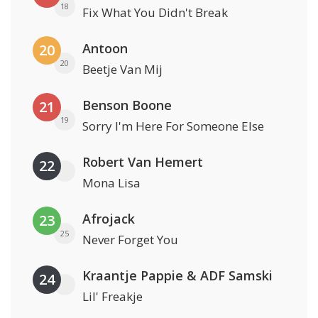
18
Fix What You Didn't Break
Antoon
20
20
Beetje Van Mij
Benson Boone
21
19
Sorry I'm Here For Someone Else
Robert Van Hemert
22
Mona Lisa
Afrojack
23
25
Never Forget You
Kraantje Pappie & ADF Samski
24
Lil' Freakje