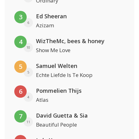
Ordinary
Ed Sheeran
3
6
Azizam
WizTheMc, bees & honey
4
10
Show Me Love
Samuel Welten
5
5
Echte Liefde Is Te Koop
Pommelien Thijs
6
4
Atlas
David Guetta & Sia
7
11
Beautiful People